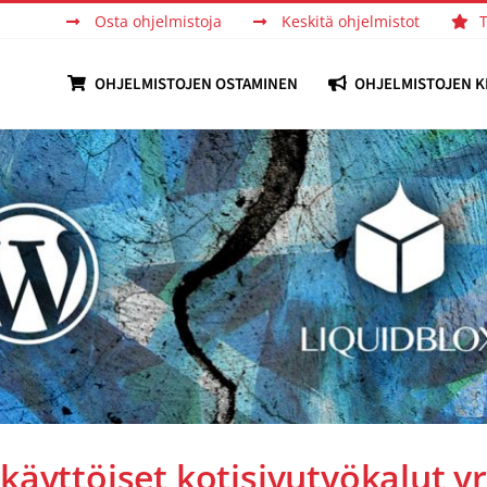
Osta ohjelmistoja
Keskitä ohjelmistot
OHJELMISTOJEN OSTAMINEN
OHJELMISTOJEN K
äyttöiset kotisivutyökalut y