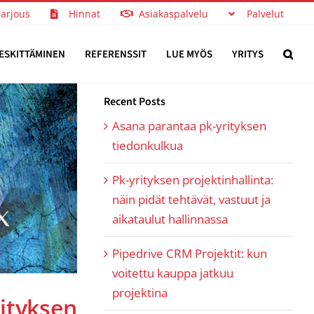
Tarjous
Hinnat
Asiakaspalvelu
Palvelut
ESKITTÄMINEN
REFERENSSIT
LUE MYÖS
YRITYS
Recent Posts
Asana parantaa pk-yrityksen
tiedonkulkua
Pk-yrityksen projektinhallinta:
näin pidät tehtävät, vastuut ja
aikataulut hallinnassa
Pipedrive CRM Projektit: kun
voitettu kauppa jatkuu
projektina
rityksen