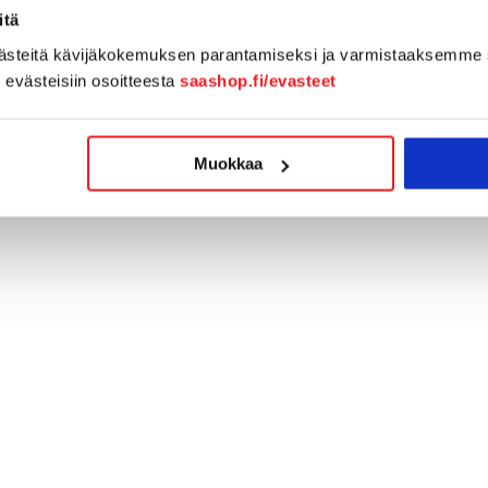
itä
västeitä kävijäkokemuksen parantamiseksi ja varmistaaksemme 
n evästeisiin osoitteesta
saashop.fi/evasteet
Muokkaa