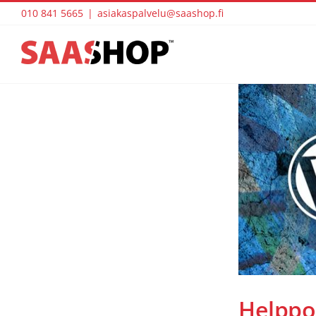
Skip
010 841 5665
|
asiakaspalvelu@saashop.fi
to
content
Helppok