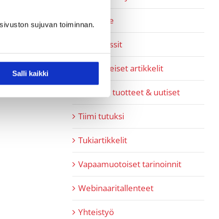
Pipedrive
sivuston sujuvan toiminnan.
Referenssit
SaaS-aiheiset artikkelit
Salli kaikki
SaaShop tuotteet & uutiset
Tiimi tutuksi
Tukiartikkelit
Vapaamuotoiset tarinoinnit
Webinaaritallenteet
Yhteistyö