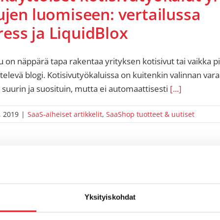
ujen luomiseen: vertailussa
ess ja LiquidBlox
u on näppärä tapa rakentaa yrityksen kotisivut tai vaikka p
ttelevä blogi. Kotisivutyökaluissa on kuitenkin valinnan vara
suurin ja suosituin, mutta ei automaattisesti
[...]
, 2019
|
SaaS-aiheiset artikkelit
,
SaaShop tuotteet & uutiset
Yksityiskohdat