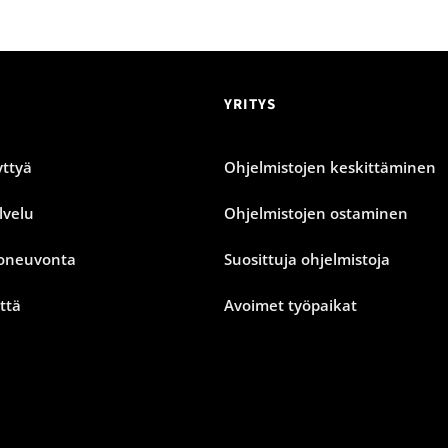
YRITYS
ttyä
Ohjelmistojen keskittäminen
lvelu
Ohjelmistojen ostaminen
oneuvonta
Suosittuja ohjelmistoja
ttä
Avoimet työpaikat