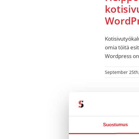
kotisiv
WordPr
Kotisivutyökal
omia töitä esi
Wordpress on 
September 25th
Suostumus