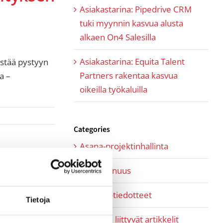
Asiakastarina: Pipedrive CRM
tuki myynnin kasvua alusta
alkaen On4 Salesilla
Asiakastarina: Equita Talent
istää pystyyn
Partners rakentaa kasvua
a –
oikeilla työkaluilla
Categories
Asana-projektinhallinta
Kumppanuus
Lehdistötiedotteet
Tietoja
Myyntiin liittyvät artikkelit