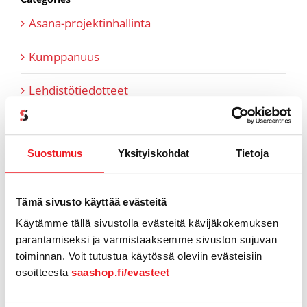
Asana-projektinhallinta
Kumppanuus
Lehdistötiedotteet
Myyntiin liittyvät artikkelit
Suostumus
Yksityiskohdat
Tietoja
Pipedrive
Referenssit
Tämä sivusto käyttää evästeitä
SaaS-aiheiset artikkelit
Käytämme tällä sivustolla evästeitä kävijäkokemuksen
parantamiseksi ja varmistaaksemme sivuston sujuvan
SaaShop tuotteet & uutiset
toiminnan. Voit tutustua käytössä oleviin evästeisiin
osoitteesta
saashop.fi/evasteet
Tiimi tutuksi