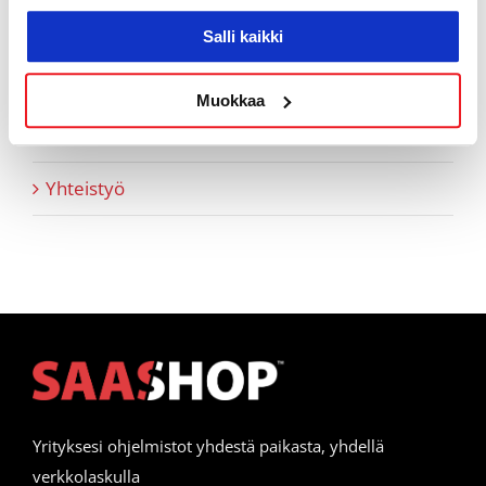
Tukiartikkelit
Salli kaikki
Vapaamuotoiset tarinoinnit
Muokkaa
Webinaaritallenteet
Yhteistyö
Yrityksesi ohjelmistot yhdestä paikasta, yhdellä
verkkolaskulla