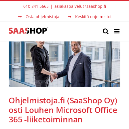
Skip
010 841 5665
|
asiakaspalvelu@saashop.fi
to
Osta ohjelmistoja
Keskitä ohjelmistot
content
Ohjelmistoja.fi (SaaShop Oy)
osti Louhen Microsoft Office
365 -liiketoiminnan