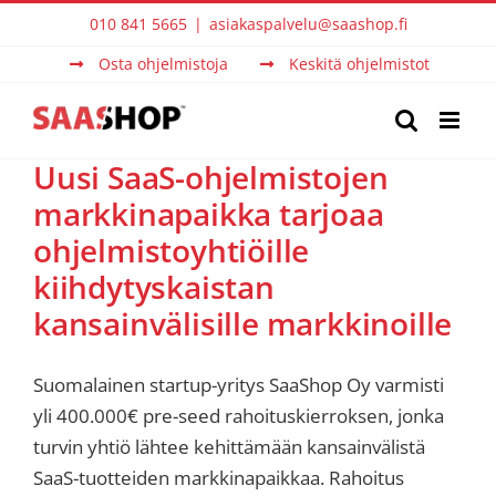
Skip
010 841 5665
|
asiakaspalvelu@saashop.fi
to
Osta ohjelmistoja
Keskitä ohjelmistot
content
Uusi SaaS-ohjelmistojen
markkinapaikka tarjoaa
ohjelmistoyhtiöille
kiihdytyskaistan
kansainvälisille markkinoille
Suomalainen startup-yritys SaaShop Oy varmisti
yli 400.000€ pre-seed rahoituskierroksen, jonka
turvin yhtiö lähtee kehittämään kansainvälistä
SaaS-tuotteiden markkinapaikkaa. Rahoitus