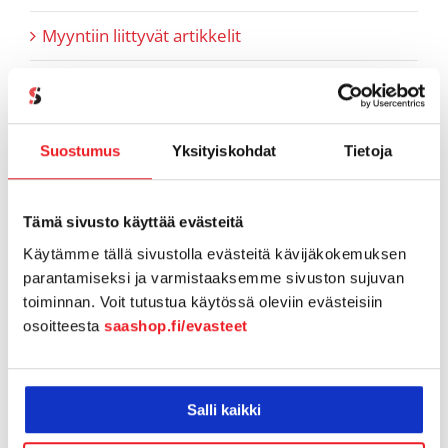
Myyntiin liittyvät artikkelit
Pipedrive
Referenssit
Suostumus
Yksityiskohdat
Tietoja
SaaS-aiheiset artikkelit
Tämä sivusto käyttää evästeitä
SaaShop tuotteet & uutiset
Käytämme tällä sivustolla evästeitä kävijäkokemuksen
parantamiseksi ja varmistaaksemme sivuston sujuvan
Tiimi tutuksi
toiminnan. Voit tutustua käytössä oleviin evästeisiin
osoitteesta
saashop.fi/evasteet
Tukiartikkelit
Vapaamuotoiset tarinoinnit
Salli kaikki
Webinaaritallenteet