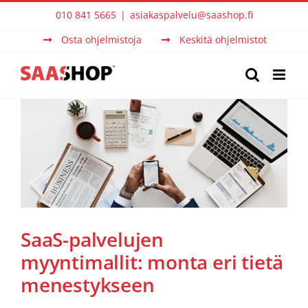
Skip
010 841 5665
|
asiakaspalvelu@saashop.fi
to
Osta ohjelmistoja
Keskitä ohjelmistot
content
SaaS-palvelujen
myyntimallit: monta eri tietä
menestykseen