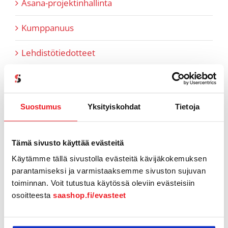
Asana-projektinhallinta
Kumppanuus
Lehdistötiedotteet
Myyntiin liittyvät artikkelit
Pipedrive
Suostumus
Yksityiskohdat
Tietoja
Referenssit
Tämä sivusto käyttää evästeitä
SaaS-aiheiset artikkelit
Käytämme tällä sivustolla evästeitä kävijäkokemuksen
parantamiseksi ja varmistaaksemme sivuston sujuvan
SaaShop tuotteet & uutiset
toiminnan. Voit tutustua käytössä oleviin evästeisiin
osoitteesta
saashop.fi/evasteet
Tiimi tutuksi
Tukiartikkelit