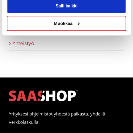
Salli kaikki
Vapaamuotoiset tarinoinnit
Muokkaa
Webinaaritallenteet
Yhteistyö
Yrityksesi ohjelmistot yhdestä paikasta, yhdellä
verkkolaskulla