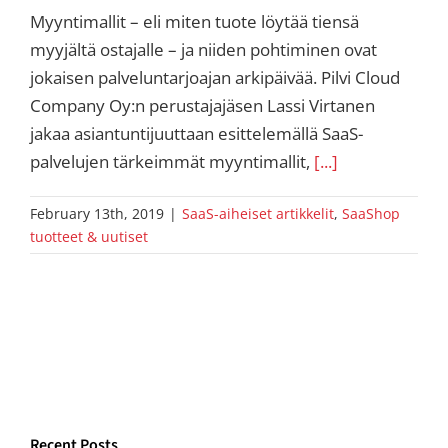
Myyntimallit – eli miten tuote löytää tiensä
myyjältä ostajalle – ja niiden pohtiminen ovat
jokaisen palveluntarjoajan arkipäivää. Pilvi Cloud
Company Oy:n perustajajäsen Lassi Virtanen
jakaa asiantuntijuuttaan esittelemällä SaaS-
palvelujen tärkeimmät myyntimallit,
[...]
February 13th, 2019
|
SaaS-aiheiset artikkelit
,
SaaShop
tuotteet & uutiset
Recent Posts