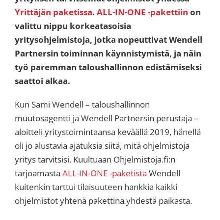
Yrittäjän paketissa
.
ALL-IN-ONE -pakettiin
on
valittu nippu korkeatasoisia
yritysohjelmistoja, jotka nopeuttivat Wendell
Partnersin toiminnan käynnistymistä, ja näin
työ paremman taloushallinnon edistämiseksi
saattoi alkaa.
Kun Sami Wendell – taloushallinnon
muutosagentti ja Wendell Partnersin perustaja –
aloitteli yritystoimintaansa keväällä 2019, hänellä
oli jo alustavia ajatuksia siitä, mitä ohjelmistoja
yritys tarvitsisi. Kuultuaan Ohjelmistoja.fi:n
tarjoamasta
ALL-IN-ONE -paketista
Wendell
kuitenkin tarttui tilaisuuteen hankkia kaikki
ohjelmistot yhtenä pakettina yhdestä paikasta.