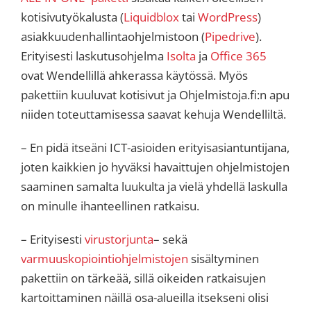
kotisivutyökalusta (
Liquidblox
tai
WordPress
)
asiakkuudenhallintaohjelmistoon (
Pipedrive
).
Erityisesti laskutusohjelma
Isolta
ja
Office 365
ovat Wendellillä ahkerassa käytössä. Myös
pakettiin kuuluvat kotisivut ja Ohjelmistoja.fi:n apu
niiden toteuttamisessa saavat kehuja Wendelliltä.
– En pidä itseäni ICT-asioiden erityisasiantuntijana,
joten kaikkien jo hyväksi havaittujen ohjelmistojen
saaminen samalta luukulta ja vielä yhdellä laskulla
on minulle ihanteellinen ratkaisu.
– Erityisesti
virustorjunta
– sekä
varmuuskopiointiohjelmistojen
sisältyminen
pakettiin on tärkeää, sillä oikeiden ratkaisujen
kartoittaminen näillä osa-alueilla itsekseni olisi