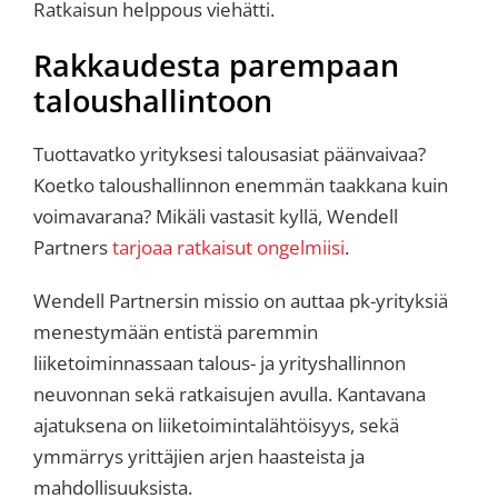
Ratkaisun helppous viehätti.
Rakkaudesta parempaan
taloushallintoon
Tuottavatko yrityksesi talousasiat päänvaivaa?
Koetko taloushallinnon enemmän taakkana kuin
voimavarana? Mikäli vastasit kyllä, Wendell
Partners
tarjoaa ratkaisut ongelmiisi
.
Wendell Partnersin missio on auttaa pk-yrityksiä
menestymään entistä paremmin
liiketoiminnassaan talous- ja yrityshallinnon
neuvonnan sekä ratkaisujen avulla. Kantavana
ajatuksena on liiketoimintalähtöisyys, sekä
ymmärrys yrittäjien arjen haasteista ja
mahdollisuuksista.