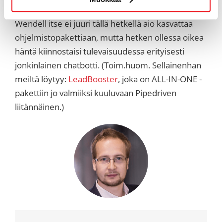
Wendell itse ei juuri tällä hetkellä aio kasvattaa
ohjelmistopakettiaan, mutta hetken ollessa oikea
häntä kiinnostaisi tulevaisuudessa erityisesti
jonkinlainen chatbotti. (Toim.huom. Sellainenhan
meiltä löytyy:
LeadBooster
, joka on ALL-IN-ONE -
pakettiin jo valmiiksi kuuluvaan Pipedriven
liitännäinen.)