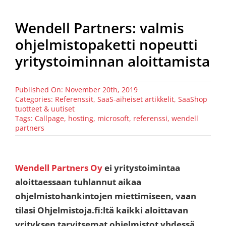
Wendell Partners: valmis
ohjelmistopaketti nopeutti
yritystoiminnan aloittamista
Published On: November 20th, 2019
Categories:
Referenssit
,
SaaS-aiheiset artikkelit
,
SaaShop
tuotteet & uutiset
Tags:
Callpage
,
hosting
,
microsoft
,
referenssi
,
wendell
partners
Wendell Partners Oy
ei yritystoimintaa
aloittaessaan tuhlannut aikaa
ohjelmistohankintojen miettimiseen, vaan
tilasi Ohjelmistoja.fi:ltä kaikki aloittavan
yrityksen tarvitsemat ohjelmistot yhdessä