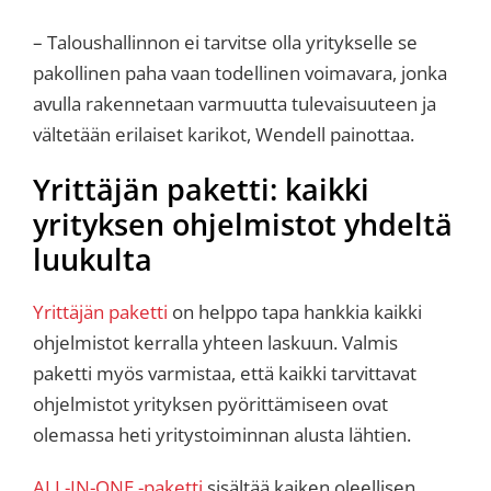
– Taloushallinnon ei tarvitse olla yritykselle se
pakollinen paha vaan todellinen voimavara, jonka
avulla rakennetaan varmuutta tulevaisuuteen ja
vältetään erilaiset karikot, Wendell painottaa.
Yrittäjän paketti: kaikki
yrityksen ohjelmistot yhdeltä
luukulta
Yrittäjän paketti
on helppo tapa hankkia kaikki
ohjelmistot kerralla yhteen laskuun. Valmis
paketti myös varmistaa, että kaikki tarvittavat
ohjelmistot yrityksen pyörittämiseen ovat
olemassa heti yritystoiminnan alusta lähtien.
ALL-IN-ONE -paketti
sisältää kaiken oleellisen