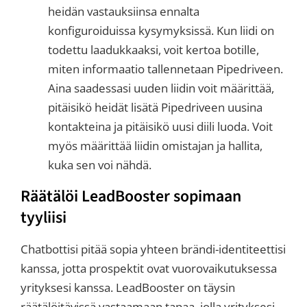
heidän vastauksiinsa ennalta
konfiguroiduissa kysymyksissä. Kun liidi on
todettu laadukkaaksi, voit kertoa botille,
miten informaatio tallennetaan Pipedriveen.
Aina saadessasi uuden liidin voit määrittää,
pitäisikö heidät lisätä Pipedriveen uusina
kontakteina ja pitäisikö uusi diili luoda. Voit
myös määrittää liidin omistajan ja hallita,
kuka sen voi nähdä.
Räätälöi LeadBooster sopimaan
tyyliisi
Chatbottisi pitää sopia yhteen brändi-identiteettisi
kanssa, jotta prospektit ovat vuorovaikutuksessa
yrityksesi kanssa. LeadBooster on täysin
räätälöitävissä vastaamaan tapaa, jolla yrityksesi