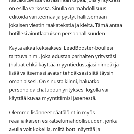
on esillä verkossa. Sinulla on mahdollisuus
editoida väriteemaa ja pystyt hallitsemaan
jokaisen viestin raakatekstiä ja kieltä. Tämä antaa
botillesi ainutlaatuisen persoonallisuuden.
Käytä aikaa keksiäksesi LeadBooster-botillesi
tarttuva nimi, joka edustaa parhaiten yritystäsi
(haluat ehkä käyttää myyntiedustajasi nimeä) ja
lisää valitsemasi avatar tehdäksesi siitä täysin
omanlaisesi. On sinusta kiinni, haluatko
personoida chattibotin yrityksesi logolla vai
käyttää kuvaa myyntitiimisi jäsenestä.
Olemme lisänneet räätälöintiin myös
reaaliaikaisen esikatselumahdollisuuden, jonka
avulla voit kokeilla, miltä botti näyttää ja