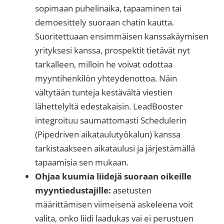
sopimaan puhelinaika, tapaaminen tai
demoesittely suoraan chatin kautta.
Suoritettuaan ensimmäisen kanssakäymisen
yrityksesi kanssa, prospektit tietävät nyt
tarkalleen, milloin he voivat odottaa
myyntihenkilön yhteydenottoa. Näin
vältytään tunteja kestävältä viestien
lähettelyltä edestakaisin. LeadBooster
integroituu saumattomasti Schedulerin
(Pipedriven aikataulutyökalun) kanssa
tarkistaakseen aikataulusi ja järjestämällä
tapaamisia sen mukaan.
Ohjaa kuumia liidejä suoraan oikeille
myyntiedustajille:
asetusten
määrittämisen viimeisenä askeleena voit
valita, onko liidi laadukas vai ei perustuen