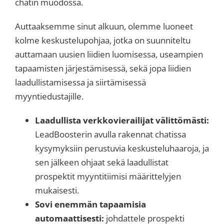
chatin muodossa.
Auttaaksemme sinut alkuun, olemme luoneet
kolme keskustelupohjaa, jotka on suunniteltu
auttamaan uusien liidien luomisessa, useampien
tapaamisten järjestämisessä, sekä jopa liidien
laadullistamisessa ja siirtämisessä
myyntiedustajille.
Laadullista verkkovierailijat välittömästi:
LeadBoosterin avulla rakennat chatissa
kysymyksiin perustuvia keskusteluhaaroja, ja
sen jälkeen ohjaat sekä laadullistat
prospektit myyntitiimisi määrittelyjen
mukaisesti.
Sovi enemmän tapaamisia
automaattisesti:
johdattele prospekti