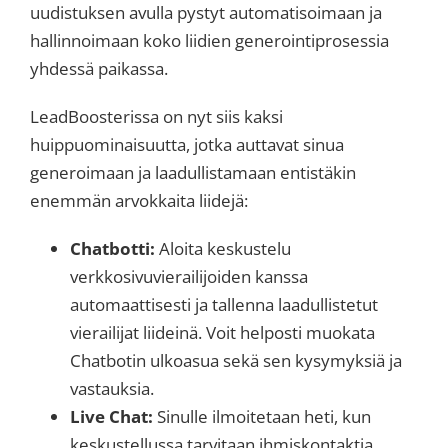
uudistuksen avulla pystyt automatisoimaan ja
hallinnoimaan koko liidien generointiprosessia
yhdessä paikassa.
LeadBoosterissa on nyt siis kaksi
huippuominaisuutta, jotka auttavat sinua
generoimaan ja laadullistamaan entistäkin
enemmän arvokkaita liidejä:
Chatbotti:
Aloita keskustelu
verkkosivuvierailijoiden kanssa
automaattisesti ja tallenna laadullistetut
vierailijat liideinä. Voit helposti muokata
Chatbotin ulkoasua sekä sen kysymyksiä ja
vastauksia.
Live Chat:
Sinulle ilmoitetaan heti, kun
keskustellussa tarvitaan ihmiskontaktia.