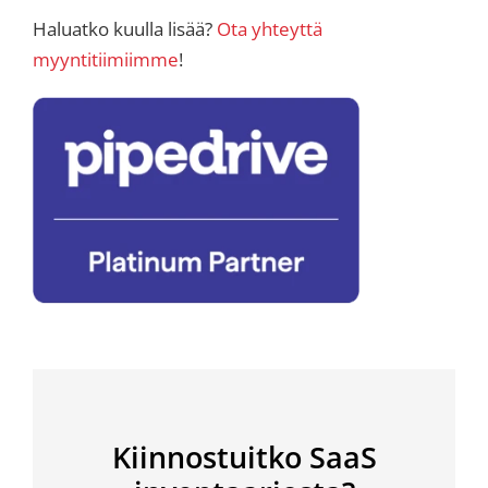
Haluatko kuulla lisää?
Ota yhteyttä
myyntitiimiimme
!
Kiinnostuitko SaaS