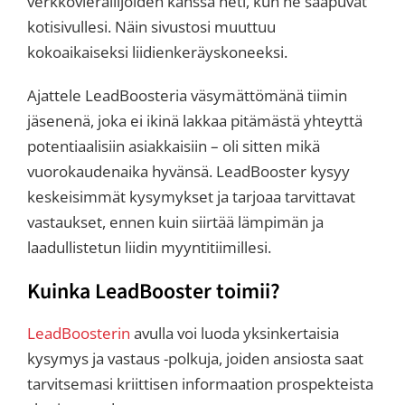
verkkovierailijoiden kanssa heti, kun he saapuvat
kotisivullesi. Näin sivustosi muuttuu
kokoaikaiseksi liidienkeräyskoneeksi.
Ajattele LeadBoosteria väsymättömänä tiimin
jäsenenä, joka ei ikinä lakkaa pitämästä yhteyttä
potentiaalisiin asiakkaisiin ­– oli sitten mikä
vuorokaudenaika hyvänsä. LeadBooster kysyy
keskeisimmät kysymykset ja tarjoaa tarvittavat
vastaukset, ennen kuin siirtää lämpimän ja
laadullistetun liidin myyntitiimillesi. ­
Kuinka LeadBooster toimii?
LeadBoosterin
avulla voi luoda yksinkertaisia
kysymys ja vastaus -polkuja, joiden ansiosta saat
tarvitsemasi kriittisen informaation prospekteista