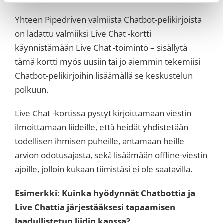
Yhteen Pipedriven valmiista Chatbot-pelikirjoista
on ladattu valmiiksi Live Chat -kortti
käynnistämään Live Chat -toiminto – sisällytä
tämä kortti myös uusiin tai jo aiemmin tekemiisi
Chatbot-pelikirjoihin lisäämällä se keskustelun
polkuun.
Live Chat -kortissa pystyt kirjoittamaan viestin
ilmoittamaan liideille, että heidät yhdistetään
todellisen ihmisen puheille, antamaan heille
arvion odotusajasta, sekä lisäämään offline-viestin
ajoille, jolloin kukaan tiimistäsi ei ole saatavilla.
Esimerkki: Kuinka hyödynnät Chatbottia ja
Live Chattia järjestääksesi tapaamisen
laadullistetun liidin kanssa?