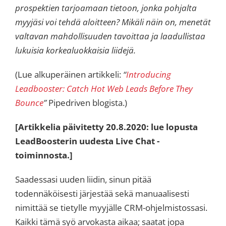
prospektien tarjoamaan tietoon, jonka pohjalta
myyjäsi voi tehdä aloitteen? Mikäli näin on, menetät
valtavan mahdollisuuden tavoittaa ja laadullistaa
lukuisia korkealuokkaisia liidejä.
(Lue alkuperäinen artikkeli:
“
Introducing
Leadbooster: Catch Hot Web Leads Before They
Bounce
”
Pipedriven blogista.)
[Artikkelia päivitetty 20.8.2020: lue lopusta
LeadBoosterin uudesta Live Chat -
toiminnosta.]
Saadessasi uuden liidin, sinun pitää
todennäköisesti järjestää sekä manuaalisesti
nimittää se tietylle myyjälle CRM-ohjelmistossasi.
Kaikki tämä syö arvokasta aikaa; saatat jopa