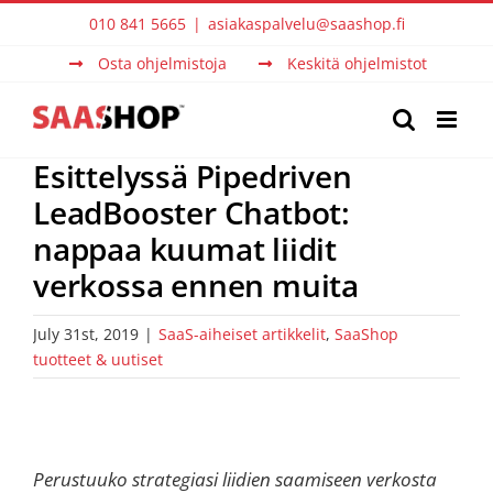
Skip
010 841 5665
|
asiakaspalvelu@saashop.fi
to
Osta ohjelmistoja
Keskitä ohjelmistot
content
Esittelyssä Pipedriven
LeadBooster Chatbot:
nappaa kuumat liidit
verkossa ennen muita
July 31st, 2019
|
SaaS-aiheiset artikkelit
,
SaaShop
tuotteet & uutiset
Perustuuko strategiasi liidien saamiseen verkosta