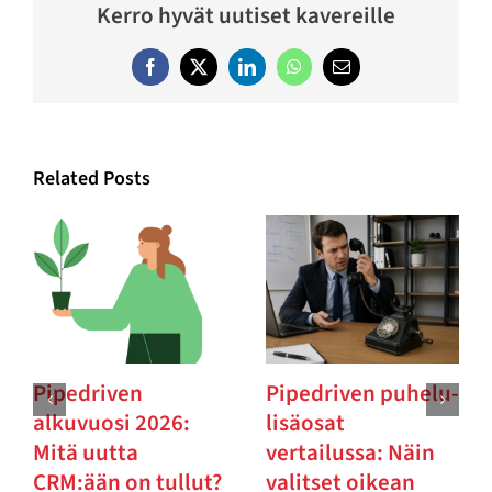
Kerro hyvät uutiset kavereille
Facebook
Twitter
LinkedIn
WhatsApp
Email
Related Posts
Pipedriven
Pipedriven puhelu-
alkuvuosi 2026:
lisäosat
Mitä uutta
vertailussa: Näin
CRM:ään on tullut?
valitset oikean