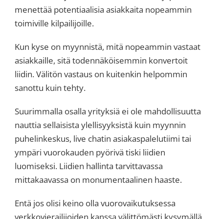
menettää potentiaalisia asiakkaita nopeammin
toimiville kilpailijoille.
Kun kyse on myynnistä, mitä nopeammin vastaat
asiakkaille, sitä todennäköisemmin konvertoit
liidin. Välitön vastaus on kuitenkin helpommin
sanottu kuin tehty.
Suurimmalla osalla yrityksiä ei ole mahdollisuutta
nauttia sellaisista ylellisyyksistä kuin myynnin
puhelinkeskus, live chatin asiakaspalelutiimi tai
ympäri vuorokauden pyörivä tiski liidien
luomiseksi. Liidien hallinta tarvittavassa
mittakaavassa on monumentaalinen haaste.
Entä jos olisi keino olla vuorovaikutuksessa
verkkovierailijoiden kanssa välittömästi kysymällä