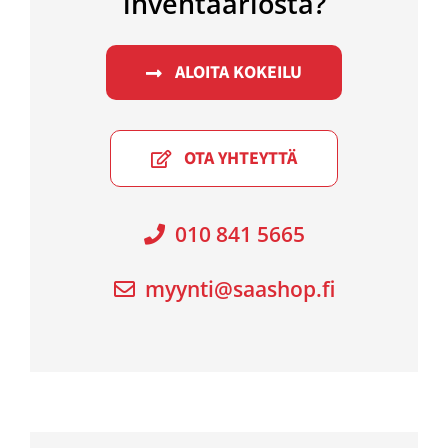
inventaariosta?
ALOITA KOKEILU
OTA YHTEYTTÄ
010 841 5665
myynti@saashop.fi