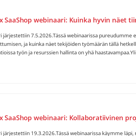
x SaaShop webinaari: Kuinka hyvin näet ti
 järjestettiin 7.5.2026.Tässä webinaarissa pureudumme e
ttumisen, ja kuinka näet tekijöiden työmäärän tällä hetkel
tioissa työn ja resurssien hallinta on yhä haastavampaa.Yl
x SaaShop webinaari: Kollaboratiivinen pro
 järjestettiin 19.3.2026.Tässä webinaarissa käymme läpi, m