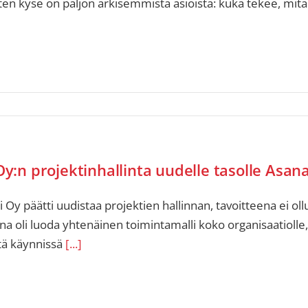
n kyse on paljon arkisemmista asioista: kuka tekee, mitä te
y:n projektinhallinta uudelle tasolle Asana
 Oy päätti uudistaa projektien hallinnan, tavoitteena ei ol
na oli luoda yhtenäinen toimintamalli koko organisaatiolle,
tä käynnissä
[...]