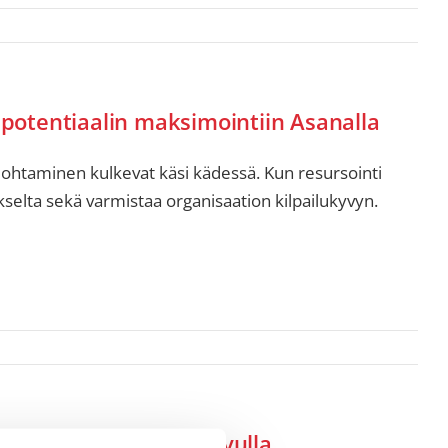
n potentiaalin maksimointiin Asanalla
 johtaminen kulkevat käsi kädessä. Kun resursointi
selta sekä varmistaa organisaation kilpailukyvyn.
e nopeammin Asanan avulla