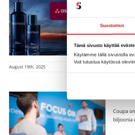
Parfums C
lanseerau
Suostumus
mikä hida
Tämä sivusto käyttää eväste
Käytämme tällä sivustolla e
Voit tutustua käytössä olevii
August 19th, 2025
Coupa v
Coupa on 
biljoonia