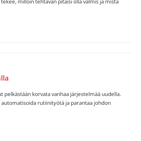
kee, milloin tehtävän pitäisi olla valmis ja mistä
lla
lut pelkästään korvata vanhaa järjestelmää uudella.
 automatisoida rutiinityötä ja parantaa johdon