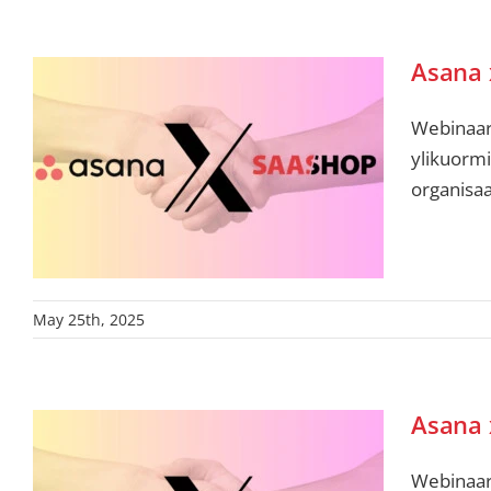
Asana 
Webinaari
ylikuormi
organisaa
May 25th, 2025
Asana 
Webinaari