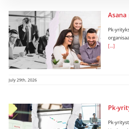
Asana 
Pk-yrityk
organisaat
[...]
July 29th, 2026
Pk-yrit
Pk-yritys