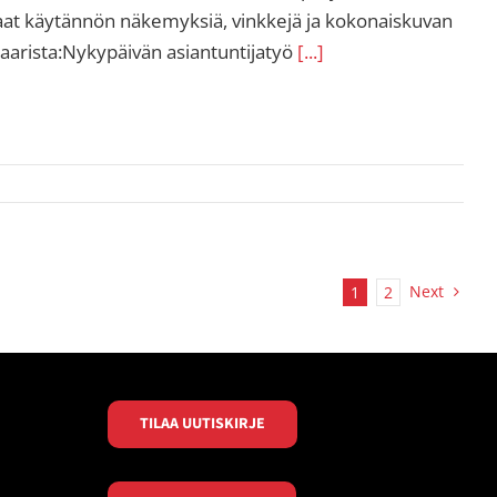
at käytännön näkemyksiä, vinkkejä ja kokonaiskuvan
aarista:Nykypäivän asiantuntijatyö
[...]
Next
1
2
TILAA UUTISKIRJE