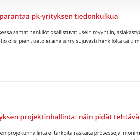
parantaa pk-yrityksen tiedonkulkua
sessä samat henkilöt osallistuvat usein myyntiin, asiakastyö
io olisi pieni, tieto ei aina siirry sujuvasti henkilöltä tai ti
yksen projektinhallinta: näin pidät tehtävä
ten projektinhallinta ei tarkoita raskaita prosesseja, monimu