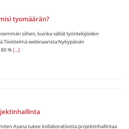
imisi tyomäärän?
nemmän siihen, kuinka vältät työntekijöiden
lä.Tiivistelmä webinaarista:Nykypäivän
i 80 %
[...]
jektinhallinta
iten Asana tukee kollaboratiivista projektinhallintaa