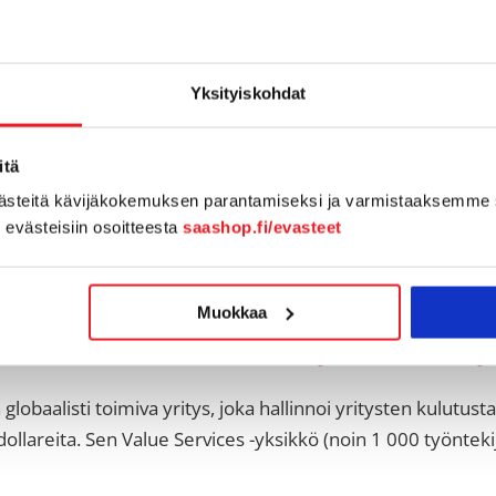
hristian Diorin "Marketing Planning & Process" -tiimi koor
ksissa. Aiemmin työskentely perustui monimutkaisiin, manua
Yksityiskohdat
sti prosesseja ja
[...]
itä
västeitä kävijäkokemuksen parantamiseksi ja varmistaaksemme 
n evästeisiin osoitteesta
saashop.fi/evasteet
Muokkaa
alitsi Asanan keskeiseksi työvälineeksi työ
globaalisti toimiva yritys, joka hallinnoi yritysten kulutust
 dollareita. Sen Value Services -yksikkö (noin 1 000 työntekij