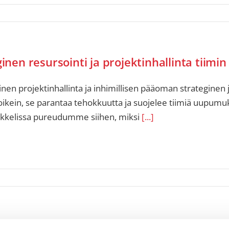
inen resursointi ja projektinhallinta tiimi
nen projektinhallinta ja inhimillisen pääoman strateginen
ikein, se parantaa tehokkuutta ja suojelee tiimiä uupumuk
ikkelissa pureudumme siihen, miksi
[...]
s Christian Dior tuo tuoksut markkinoill