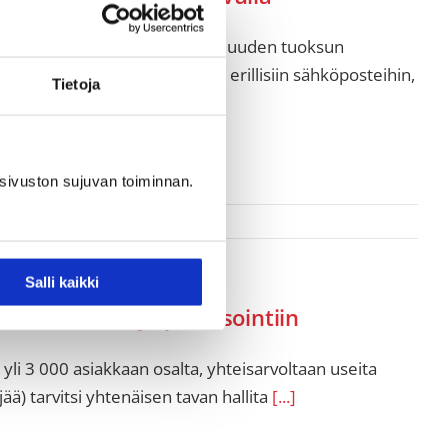
dinoi yli 350 työntekijän töitä uuden tuoksun
alisiin Excel-taulukoihin ja erillisiin sähköposteihin,
Tietoja
sivuston sujuvan toiminnan.
Salli kaikki
n hallintaan ja priorisointiin
a yli 3 000 asiakkaan osalta, yhteisarvoltaan useita
ää) tarvitsi yhtenäisen tavan hallita
[...]