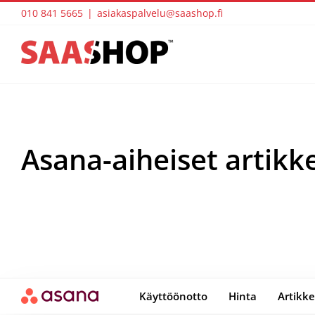
Skip
010 841 5665
|
asiakaspalvelu@saashop.fi
to
content
Asana-aiheiset artikke
Käyttöönotto
Hinta
Artikke