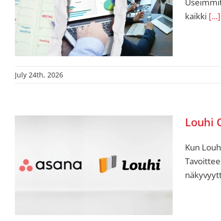
Useimmite
kaikki
[...]
July 24th, 2026
Louhi O
Kun Louhi
Tavoittee
näkyvyyt