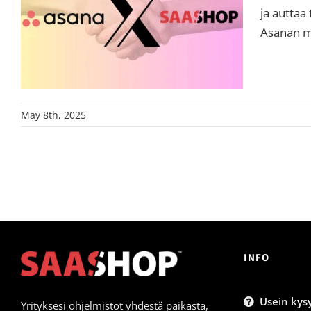
ja autta
Asanan ma
May 8th, 2025
INFO
Usein kysy
Yrityksesi ohjelmistot yhdestä paikasta,