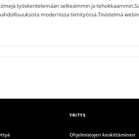
a tiimejä työskentelemään selkeämmin ja tehokkaammin.Sa
hdollisuuksista modernissa tiimityössä.Tiivistelmä webin
YRITYS
ttyä
Ohjelmistojen keskittäminen