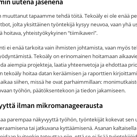
imin uutena jäsenenä
n muuttanut tapaamme tehdä töitä. Tekoäly ei ole enää pel
atbot, jolta yksittäinen työntekijä kysyy neuvoa, vaan yhä
ä hoitava, yhteistyökykyinen “tiimikaveri”.
nti ei enää tarkoita vain ihmisten johtamista, vaan myös t
hyödyntämistä. Tekoäly on erinomainen hoitamaan aikaaviev
ida aiempia projekteja, laatia yhteenvetoja ja ehdottaa prio
n tekoäly hoitaa datan keräämisen ja raporttien kirjoittami
ikaa siihen, missä he ovat parhaimmillaan: monimutkais
uovaan työhön, päätöksentekoon ja tiedon jakamiseen.
yyttä ilman mikromanageerausta
uaa parempaa näkyvyyttä työhön, työntekijät kokevat sen 
aamisena tai jatkuvana kyttäämisenä. Asanan kaltaisella 
oidaan kuitenkin toteuttaa niin, että se ei lisää työntekijöi