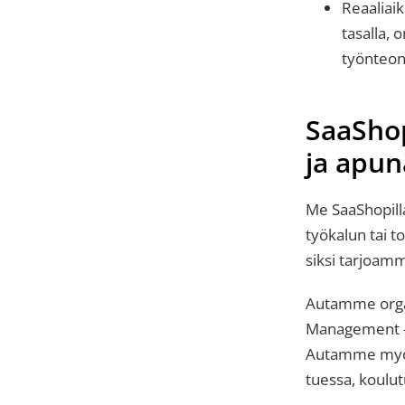
Reaaliai
tasalla, 
työnteon
SaaShop
ja apun
Me SaaShopill
työkalun tai t
siksi tarjoam
Autamme organ
Management -o
Autamme myös 
tuessa, koulut