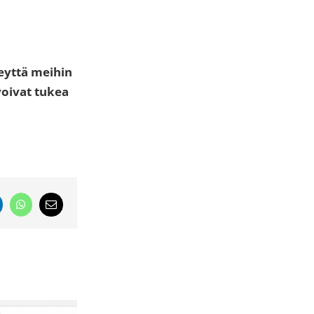
teyttä meihin
voivat tukea
nkedIn
WhatsApp
Email