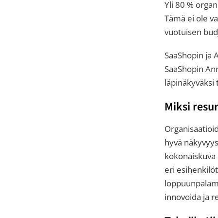
Yli 80 % organ
Tämä ei ole v
vuotuisen budj
SaaShopin ja 
SaaShopin Ann
läpinäkyväksi 
Miksi resur
Organisaatioid
hyvä näkyvyys 
kokonaiskuva h
eri esihenkilöt
loppuunpalami
innovoida ja 