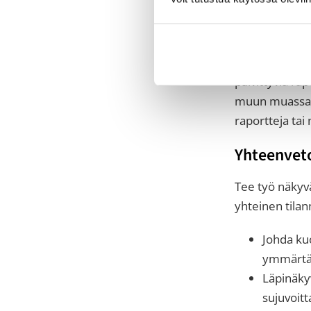
ja milloin? Se
yksittäisellä t
Reaaliaikais
päivittyviä ra
muun muassa m
raportteja tai
Yhteenvet
Tee työ näkyvä
yhteinen tila
Johda kuo
ymmärtäm
Läpinäky
sujuvoitt