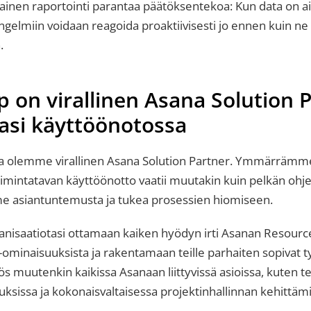
kainen raportointi parantaa päätöksentekoa: Kun data on a
ongelmiin voidaan reagoida proaktiivisesti jo ennen kuin ne
.
 on virallinen Asana Solution 
asi käyttöönotossa
a olemme virallinen Asana Solution Partner. Ymmärrämm
oimintatavan käyttöönotto vaatii muutakin kuin pelkän ohje
me asiantuntemusta ja tukea prosessien hiomiseen.
isaatiotasi ottamaan kaiken hyödyn irti Asanan Resourc
minaisuuksista ja rakentamaan teille parhaiten sopivat t
muutenkin kaikissa Asanaan liittyvissä asioissa, kuten t
uksissa ja kokonaisvaltaisessa projektinhallinnan kehittäm