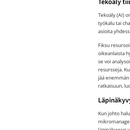
Tekoäly ti
Tekoäly (AI) o
työkalu tai ch
asioita yhdess
Fiksu resursoi
oikeanlaista 
se voi analyso
resursseja. Ku
jää enemmän a
ratkaisuun, l
Läpinäkyv
Kun johto hal
mikromanageer
läpinäkyvyys v