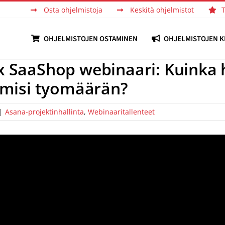
Osta ohjelmistoja
Keskitä ohjelmistot
OHJELMISTOJEN OSTAMINEN
OHJELMISTOJEN K
x SaaShop webinaari: Kuinka 
iimisi tyomäärän?
|
Asana-projektinhallinta
,
Webinaaritallenteet