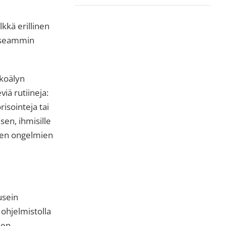
kkä erillinen
 useammin
ekoälyn
iä rutiineja:
risointeja tai
sen, ihmisille
ten ongelmien
usein
ohjelmistolla
den