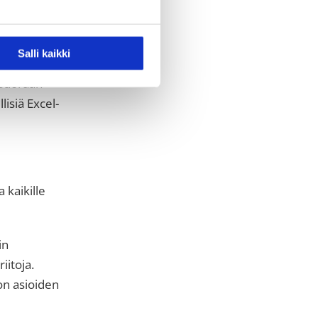
alla, onko
Salli kaikki
isesti
 suoraan
isiä Excel-
 kaikille
in
iitoja.
on asioiden