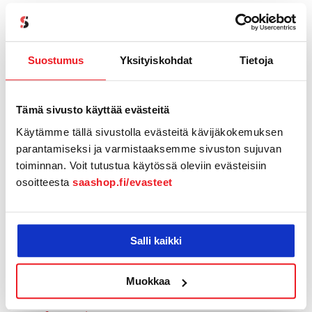
kasvua alusta alkaen On4 Salesilla
Asiakastarina: Equita Talent Partners rakentaa
Suostumus
Yksityiskohdat
Tietoja
kasvua oikeilla työkaluilla
Tämä sivusto käyttää evästeitä
Categories
Käytämme tällä sivustolla evästeitä kävijäkokemuksen
Asana-projektinhallinta
parantamiseksi ja varmistaaksemme sivuston sujuvan
toiminnan. Voit tutustua käytössä oleviin evästeisiin
Kumppanuus
osoitteesta
saashop.fi/evasteet
Lehdistötiedotteet
Salli kaikki
Myyntiin liittyvät artikkelit
Pipedrive
Muokkaa