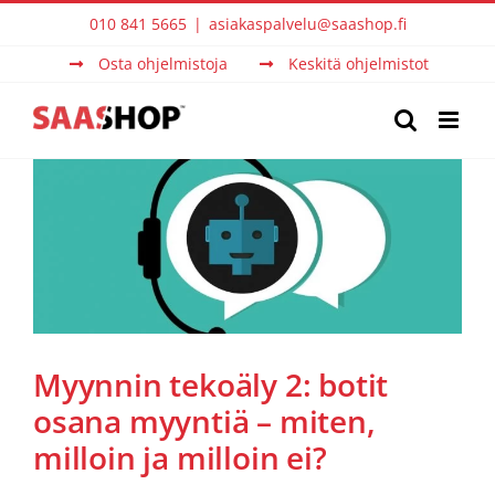
Skip
010 841 5665
|
asiakaspalvelu@saashop.fi
to
Osta ohjelmistoja
Keskitä ohjelmistot
content
Myynnin tekoäly 2: botit
osana myyntiä – miten,
milloin ja milloin ei?