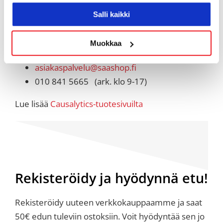
Causalytics ja muita markkinoinnin ohjelmistoja
Salli kaikki
saat SaaShop-verkkokaupasta. Jos haluat kokeilla
tai pyytää tarjouksen niin ole yhteydessä
asiakaspalveluumme.
Muokkaa
asiakaspalvelu@saashop.fi
010 841 5665 (ark. klo 9-17)
Lue lisää
Causalytics-tuotesivuilta
Rekisteröidy ja hyödynnä etu!
Rekisteröidy uuteen verkkokauppaamme ja saat
50€ edun tuleviin ostoksiin. Voit hyödyntää sen jo