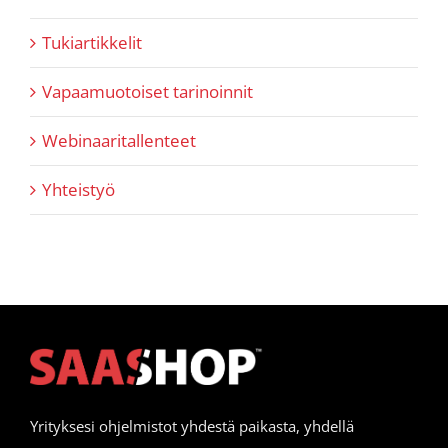
Tukiartikkelit
Vapaamuotoiset tarinoinnit
Webinaaritallenteet
Yhteistyö
Yrityksesi ohjelmistot yhdestä paikasta, yhdellä