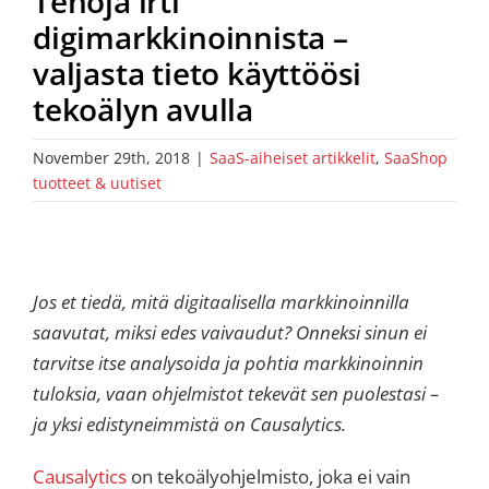
Tehoja irti
digimarkkinoinnista –
valjasta tieto käyttöösi
tekoälyn avulla
November 29th, 2018
|
SaaS-aiheiset artikkelit
,
SaaShop
tuotteet & uutiset
Jos et tiedä, mitä digitaalisella markkinoinnilla
saavutat, miksi edes vaivaudut? Onneksi sinun ei
tarvitse itse analysoida ja pohtia markkinoinnin
tuloksia, vaan ohjelmistot tekevät sen puolestasi –
ja yksi edistyneimmistä on Causalytics.
Causalytics
on tekoälyohjelmisto, joka ei vain