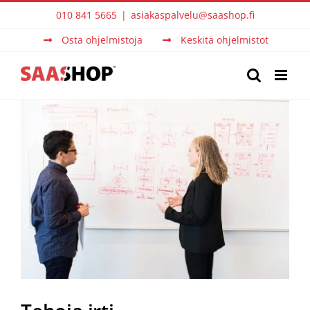
Skip
010 841 5665
|
asiakaspalvelu@saashop.fi
to
Osta ohjelmistoja
Keskitä ohjelmistot
content
View
Larger
Image