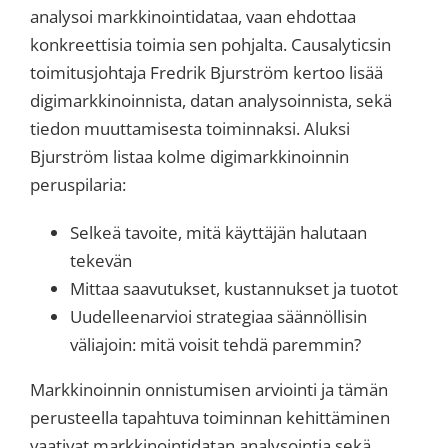
analysoi markkinointidataa, vaan ehdottaa
konkreettisia toimia sen pohjalta. Causalyticsin
toimitusjohtaja Fredrik Bjurström kertoo lisää
digimarkkinoinnista, datan analysoinnista, sekä
tiedon muuttamisesta toiminnaksi.
Aluksi
Bjurström listaa kolme digimarkkinoinnin
peruspilaria:
Selkeä tavoite, mitä käyttäjän halutaan
tekevän
Mittaa saavutukset, kustannukset ja tuotot
Uudelleenarvioi strategiaa säännöllisin
väliajoin: mitä voisit tehdä paremmin?
Markkinoinnin onnistumisen arviointi ja tämän
perusteella tapahtuva toiminnan kehittäminen
vaativat markkinointidatan analysointia sekä