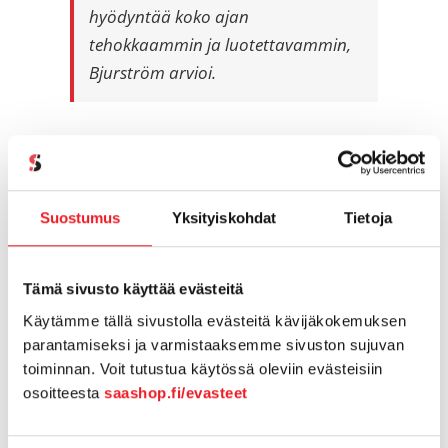
hyödyntää koko ajan
tehokkaammin ja luotettavammin,
Bjurström arvioi.
Tulevaisuudessa analysointiohjelma ei vain kerro,
mitä markkinointitoimia sinun tulisi tehdä, vaan
säästä aikaa ja vaivaa tekemällä ne puolestasi.
Suostumus
Yksityiskohdat
Tietoja
Näin alan ammattilaiset voivat keskittyä
enemmän luovaan työhön, joka kuitenkin on
toimivan markkinoinnin sydän.
Tämä sivusto käyttää evästeitä
Käytämme tällä sivustolla evästeitä kävijäkokemuksen
Haluatko testata tai tilata
parantamiseksi ja varmistaaksemme sivuston sujuvan
Causalytics-ohjelmiston
toiminnan. Voit tutustua käytössä oleviin evästeisiin
osoitteesta
saashop.fi/evasteet
yrityksesi markkinointiin.