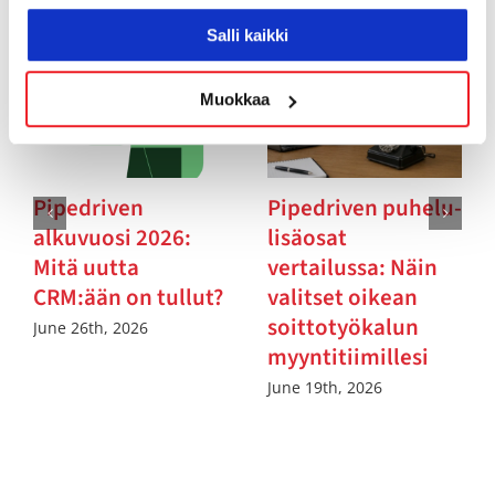
Salli kaikki
Muokkaa
Pipedriven
Pipedriven puhelu-
alkuvuosi 2026:
lisäosat
Mitä uutta
vertailussa: Näin
CRM:ään on tullut?
valitset oikean
soittotyökalun
June 26th, 2026
myyntitiimillesi
June 19th, 2026