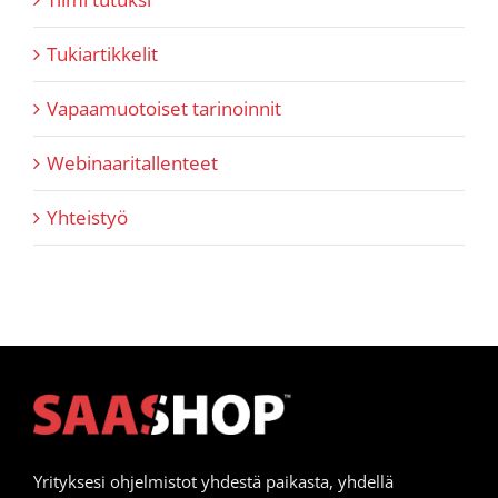
Tukiartikkelit
Vapaamuotoiset tarinoinnit
Webinaaritallenteet
Yhteistyö
Yrityksesi ohjelmistot yhdestä paikasta, yhdellä