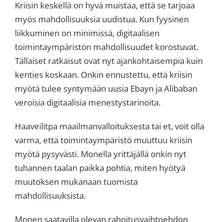
Kriisin keskellä on hyvä muistaa, että se tarjoaa
myös mahdollisuuksia uudistua. Kun fyysinen
liikkuminen on minimissä, digitaalisen
toimintaympäristön mahdollisuudet korostuvat.
Tällaiset ratkaisut ovat nyt ajankohtaisempia kuin
kenties koskaan. Onkin ennustettu, että kriisin
myötä tulee syntymään uusia Ebayn ja Alibaban
veroisia digitaalisia menestystarinoita.
Haaveilitpa maailmanvalloituksesta tai et, voit olla
varma, että toimintaympäristö muuttuu kriisin
myötä pysyvästi. Monella yrittäjällä onkin nyt
tuhannen taalan paikka pohtia, miten hyötyä
muutoksen mukanaan tuomista
mahdollisuuksista.
Monen saatavilla olevan rahoitusvaihtoehdon