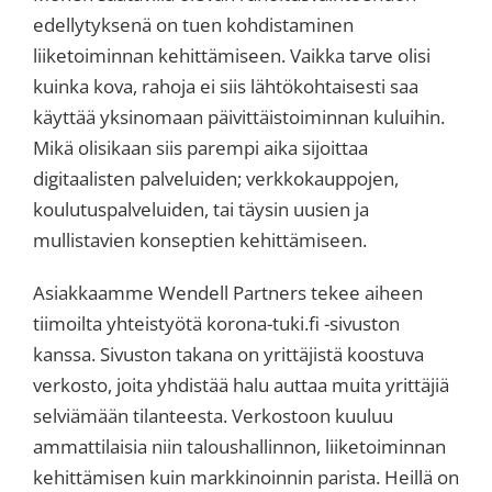
edellytyksenä on tuen kohdistaminen
liiketoiminnan kehittämiseen. Vaikka tarve olisi
kuinka kova, rahoja ei siis lähtökohtaisesti saa
käyttää yksinomaan päivittäistoiminnan kuluihin.
Mikä olisikaan siis parempi aika sijoittaa
digitaalisten palveluiden; verkkokauppojen,
koulutuspalveluiden, tai täysin uusien ja
mullistavien konseptien kehittämiseen.
Asiakkaamme Wendell Partners tekee aiheen
tiimoilta yhteistyötä korona-tuki.fi -sivuston
kanssa. Sivuston takana on yrittäjistä koostuva
verkosto, joita yhdistää halu auttaa muita yrittäjiä
selviämään tilanteesta. Verkostoon kuuluu
ammattilaisia niin taloushallinnon, liiketoiminnan
kehittämisen kuin markkinoinnin parista. Heillä on