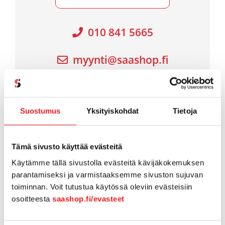
010 841 5665
myynti@saashop.fi
Suostumus
Yksityiskohdat
Tietoja
Kerro hyvät uutiset kavereille
Tämä sivusto käyttää evästeitä
Käytämme tällä sivustolla evästeitä kävijäkokemuksen
Facebook
Twitter
LinkedIn
WhatsApp
Email
parantamiseksi ja varmistaaksemme sivuston sujuvan
toiminnan. Voit tutustua käytössä oleviin evästeisiin
osoitteesta
saashop.fi/evasteet
Related Posts