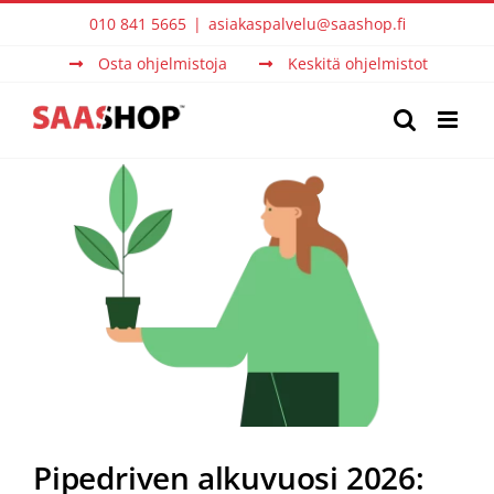
Skip
010 841 5665
|
asiakaspalvelu@saashop.fi
to
Osta ohjelmistoja
Keskitä ohjelmistot
content
View
Larger
Image
Pipedriven alkuvuosi 2026: