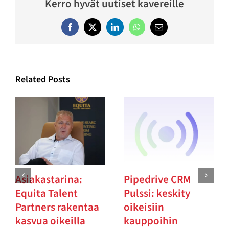
Kerro hyvät uutiset kavereille
Facebook
Twitter
LinkedIn
WhatsApp
Email
Related Posts
Asiakastarina:
Pipedrive CRM
Equita Talent
Pulssi: keskity
Partners rakentaa
oikeisiin
kasvua oikeilla
kauppoihin