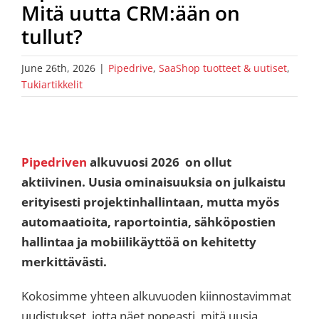
Mitä uutta CRM:ään on
tullut?
June 26th, 2026
|
Pipedrive
,
SaaShop tuotteet & uutiset
,
Tukiartikkelit
Pipedriven
alkuvuosi 2026 on ollut
aktiivinen. Uusia ominaisuuksia on julkaistu
erityisesti projektinhallintaan, mutta myös
automaatioita, raportointia, sähköpostien
hallintaa ja mobiilikäyttöä on kehitetty
merkittävästi.
Kokosimme yhteen alkuvuoden kiinnostavimmat
uudistukset, jotta näet nopeasti, mitä uusia