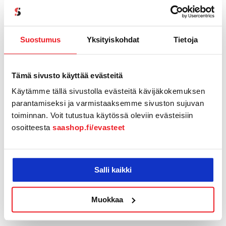
Samalla kirjautumiseen liittyvät päivitykset
voidaan tuoda käyttäjille aiempaa nopeammin.
Suostumus
Yksityiskohdat
Tietoja
Yhteenveto
Tämä sivusto käyttää evästeitä
Pipedriven alkuvuosi 2026 korostaa yhteä
Käytämme tällä sivustolla evästeitä kävijäkokemuksen
selkeää teemaa: Pipedrive pyrkii vähentämään
parantamiseksi ja varmistaaksemme sivuston sujuvan
manuaalista työtä ja kokoamaan yhä suuremman
toiminnan. Voit tutustua käytössä oleviin evästeisiin
osan myynnin sekä asiakkuudenhallinnan
osoitteesta
saashop.fi/evasteet
prosesseista saman järjestelmän sisälle.
Erityisesti Projects-kokonaisuus otti suuren
Salli kaikki
harppauksen eteenpäin, mutta myös
automaatioiden luotettavuus, raportointi,
Muokkaa
sähköpostien hallinta ja mobiilikäyttö kehittyivät
merkittävästi.