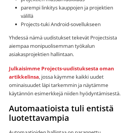
parempi linkitys kauppojen ja projektien
välillä
Projects-tuki Android-sovellukseen
Yhdessä nämä uudistukset tekevät Projectsista
aiempaa monipuolisemman työkalun
asiakasprojektien hallintaan.
Julkaisimme Projects-uudistuksesta oman
artikkelinsa
, jossa käymme kaikki uudet
ominaisuudet läpi tarkemmin ja näytämme
käytännön esimerkkejä niiden hyödyntämisestä.
Automaatioista tuli entistä
luotettavampia
Automaatioiden hallintaa on parannettu