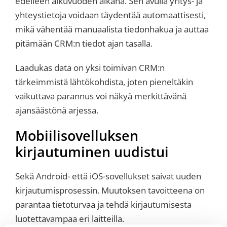
edelleen alkuvuoden aikana. Sen avulla yritys- ja
yhteystietoja voidaan täydentää automaattisesti,
mikä vähentää manuaalista tiedonhakua ja auttaa
pitämään CRM:n tiedot ajan tasalla.
Laadukas data on yksi toimivan CRM:n
tärkeimmistä lähtökohdista, joten pieneltäkin
vaikuttava parannus voi näkyä merkittävänä
ajansäästönä arjessa.
Mobiilisovelluksen
kirjautuminen uudistui
Sekä Android- että iOS-sovellukset saivat uuden
kirjautumisprosessin. Muutoksen tavoitteena on
parantaa tietoturvaa ja tehdä kirjautumisesta
luotettavampaa eri laitteilla.