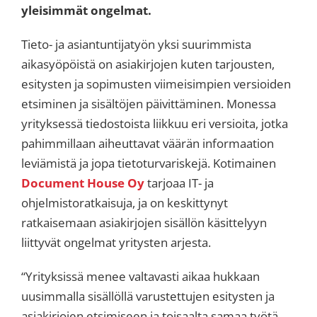
yleisimmät ongelmat.
Tieto- ja asiantuntijatyön yksi suurimmista
aikasyöpöistä on asiakirjojen kuten tarjousten,
esitysten ja sopimusten viimeisimpien versioiden
etsiminen ja sisältöjen päivittäminen. Monessa
yrityksessä tiedostoista liikkuu eri versioita, jotka
pahimmillaan aiheuttavat väärän informaation
leviämistä ja jopa tietoturvariskejä. Kotimainen
Document House Oy
tarjoaa IT- ja
ohjelmistoratkaisuja, ja on keskittynyt
ratkaisemaan asiakirjojen sisällön käsittelyyn
liittyvät ongelmat yritysten arjesta.
“Yrityksissä menee valtavasti aikaa hukkaan
uusimmalla sisällöllä varustettujen esitysten ja
asiakirjojen etsimiseen ja toisaalta samaa työtä