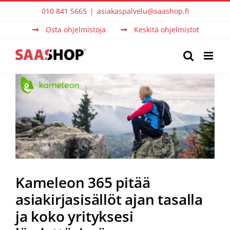
Skip
010 841 5665
|
asiakaspalvelu@saashop.fi
to
Osta ohjelmistoja
Keskitä ohjelmistot
content
View
Larger
Image
Kameleon 365 pitää
asiakirjasisällöt ajan tasalla
ja koko yrityksesi