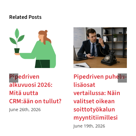
Related Posts
Pipedriven
Pipedriven puhelu-
alkuvuosi 2026:
lisäosat
Mitä uutta
vertailussa: Näin
CRM:ään on tullut?
valitset oikean
soittotyökalun
June 26th, 2026
myyntitiimillesi
June 19th, 2026