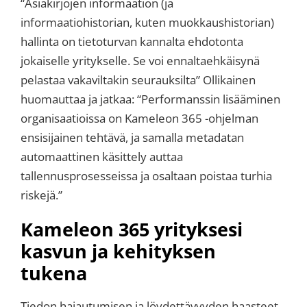
“Asiakirjojen informaation (ja
informaatiohistorian, kuten muokkaushistorian)
hallinta on tietoturvan kannalta ehdotonta
jokaiselle yritykselle. Se voi ennaltaehkäisynä
pelastaa vakaviltakin seurauksilta” Ollikainen
huomauttaa ja jatkaa: “Performanssin lisääminen
organisaatioissa on Kameleon 365 -ohjelman
ensisijainen tehtävä, ja samalla metadatan
automaattinen käsittely auttaa
tallennusprosesseissa ja osaltaan poistaa turhia
riskejä.”
Kameleon 365 yrityksesi
kasvun ja kehityksen
tukena
Tiedon hajautumisen ja löydettävyyden haasteet