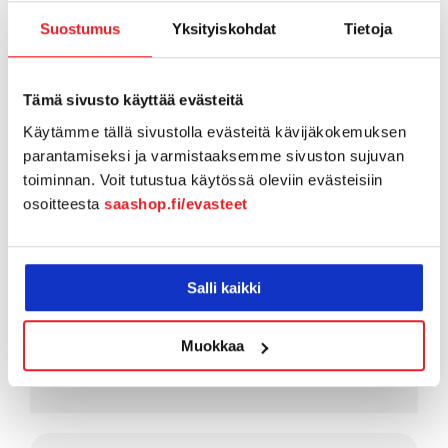
Kiinnostuitko SaaS
Suostumus
Yksityiskohdat
Tietoja
inventaariosta?
Tämä sivusto käyttää evästeitä
ALOITA KOKEILU
Käytämme tällä sivustolla evästeitä kävijäkokemuksen
parantamiseksi ja varmistaaksemme sivuston sujuvan
toiminnan. Voit tutustua käytössä oleviin evästeisiin
OTA YHTEYTTÄ
osoitteesta
saashop.fi/evasteet
010 841 5665
Salli kaikki
myynti@saashop.fi
Muokkaa