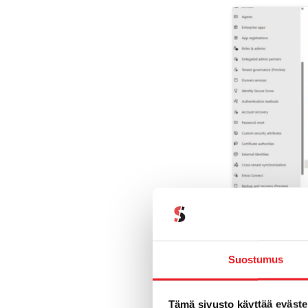
Vaikka käyttäj
organisaatiot
Suostumus
Tämä tehdää
Enterprise a
Tämä sivusto käyttää eväste