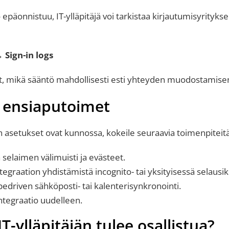
o epäonnistuu, IT-ylläpitäjä voi tarkistaa kirjautumisyrityks
 Sign-in logs
ät, mikä sääntö mahdollisesti esti yhteyden muodostamise
 ensiaputoimet
n asetukset ovat kunnossa, kokeile seuraavia toimenpiteitä
selaimen välimuisti ja evästeet.
tegraation yhdistämistä incognito- tai yksityisessä selausi
pedriven sähköposti- tai kalenterisynkronointi.
ntegraatio uudelleen.
IT-ylläpitäjän tulee osallistua?