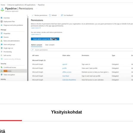
ien oma hyväksyntä olisi estetty, IT-ylläpitäjä voi antaa Pipe
ason hyväksynnän.
Yksityiskohdat
n
Microsoftin admin consent -ohjeen
mukaisesti:
pplications → Pipedrive → Permissions → Grant admi
itä