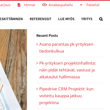
Tarjous
Hinnat
Asiakaspalvelu
Palvelut
ESKITTÄMINEN
REFERENSSIT
LUE MYÖS
YRITYS
Recent Posts
Asana parantaa pk-yrityksen
tiedonkulkua
Pk-yrityksen projektinhallinta:
näin pidät tehtävät, vastuut ja
aikataulut hallinnassa
Pipedrive CRM Projektit: kun
voitettu kauppa jatkuu
projektina