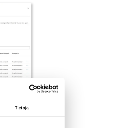
drivelle
Tietoja
n consent