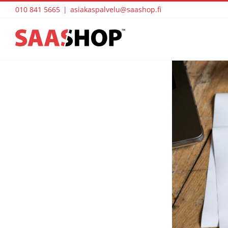
Skip
010 841 5665
|
asiakaspalvelu@saashop.fi
to
content
View
Larger
Image