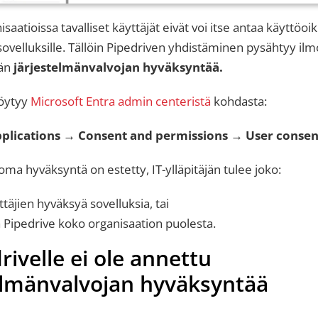
saatioissa tavalliset käyttäjät eivät voi itse antaa käyttöoi
 sovelluksille. Tällöin Pipedriven yhdistäminen pysähtyy il
än
järjestelmänvalvojan hyväksyntää.
öytyy
Microsoft Entra admin centeristä
kohdasta:
pplications → Consent and permissions → User consent
 oma hyväksyntä on estetty, IT-ylläpitäjän tulee joko:
yttäjien hyväksyä sovelluksia, tai
 Pipedrive koko organisaation puolesta.
rivelle ei ole annettu
elmänvalvojan hyväksyntää