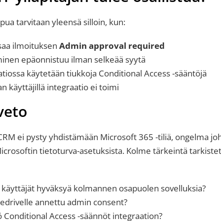
apua tarvitaan yleensä silloin, kun:
 saa ilmoituksen
Admin approval required
minen epäonnistuu ilman selkeää syytä
tiossa käytetään tiukkoja Conditional Access -sääntöjä
n käyttäjillä integraatio ei toimi
veto
 CRM
ei pysty yhdistämään Microsoft 365 -tiliä, ongelma jo
rosoftin tietoturva-asetuksista. Kolme tärkeintä tarkistet
 käyttäjät hyväksyä kolmannen osapuolen sovelluksia?
edrivelle annettu admin consent?
ö Conditional Access -säännöt integraation?