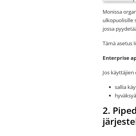
Monissa organi
ulkopuolisille
jossa pyydetä
Tämä asetus l
Enterprise a
Jos käyttäjien
sallia kä
hyväksyä
2. Piped
järjest