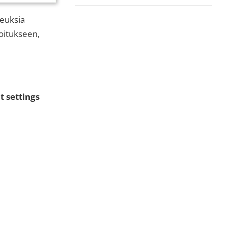
keuksia
moitukseen,
 settings