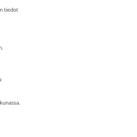
en tiedot
n.
:
kkunassa.