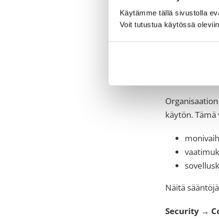
Käytämme tällä sivustolla e
Tämän jälkeen 
Voit tutustua käytössä olevii
lisätoimenpite
3. Cond
kirjaut
Organisaation
käytön. Tämä v
monivaih
vaatimuk
sovellusk
Näitä sääntöjä
Security → C