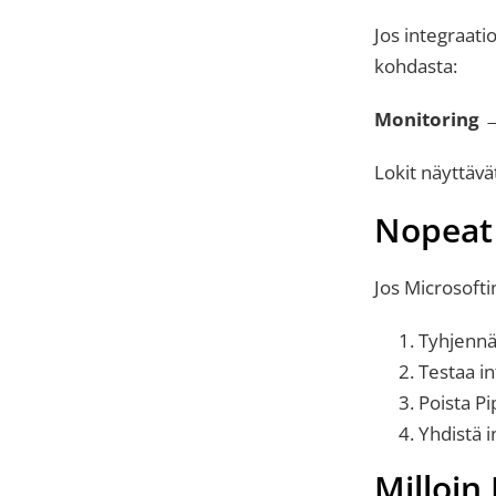
Jos integraati
kohdasta:
Monitoring →
Lokit näyttäv
Nopeat
Jos Microsofti
Tyhjennä 
Testaa in
Poista Pi
Yhdistä i
Milloin 