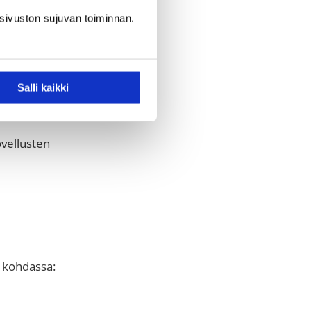
sivuston sujuvan toiminnan.
erinsa ilman
Salli kaikki
vellusten
 kohdassa: