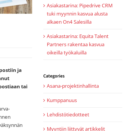
Asiakastarina: Pipedrive CRM
tuki myynnin kasvua alusta
alkaen On4 Salesilla
Asiakastarina: Equita Talent
Partners rakentaa kasvua
oikeilla työkaluilla
ostiin ja
Categories
nnut
Asana-projektinhallinta
postiaan tai
Kumppanuus
urva-
Lehdistötiedotteet
annen
hyväksynnän
Myyntiin liittyvät artikkelit