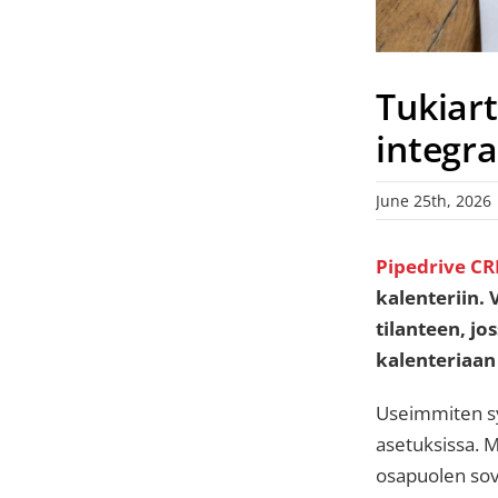
Tukiart
integra
June 25th, 2026
Pipedrive C
kalenteriin.
tilanteen, j
kalenteriaan
Useimmiten syy
asetuksissa. 
osapuolen sove