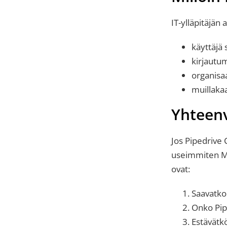
IT-ylläpitäjän 
käyttäjä
kirjautu
organisaa
muillakaa
Yhteen
Jos
Pipedrive
useimmiten Mic
ovat:
Saavatko
Onko Pip
Estävätk