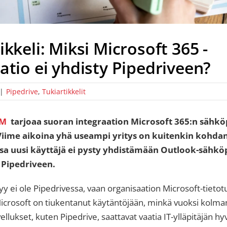
ikkeli: Miksi Microsoft 365 -
atio ei yhdisty Pipedriveen?
|
Pipedrive
,
Tukiartikkelit
RM
tarjoaa suoran integraation Microsoft 365:n sähköp
 Viime aikoina yhä useampi yritys on kuitenkin kohda
ossa uusi käyttäjä ei pysty yhdistämään Outlook-sähkö
 Pipedriveen.
 ei ole Pipedrivessa, vaan organisaation Microsoft-tietot
Microsoft on tiukentanut käytäntöjään, minkä vuoksi kolm
llukset, kuten Pipedrive, saattavat vaatia IT-ylläpitäjän 