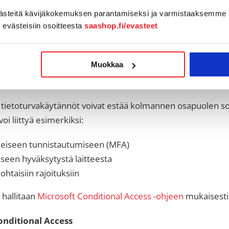
västeitä kävijäkokemuksen parantamiseksi ja varmistaaksemme 
käyttäjät voivat yleensä yhdistää sähköpostinsa ja kalent
n evästeisiin osoitteesta
saashop.fi/evasteet
itä.
itional Access -säännöt estävät
Muokkaa
umisen
 tietoturvakäytännöt voivat estää kolmannen osapuolen so
oi liittyä esimerkiksi:
eiseen tunnistautumiseen (MFA)
seen hyväksytystä laitteesta
ohtaisiin rajoituksiin
 hallitaan
Microsoft Conditional Access -ohjeen
mukaisesti
onditional Access