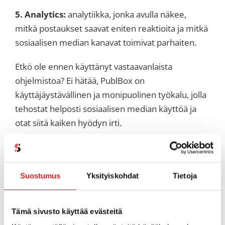
5. Analytics:
analytiikka, jonka avulla näkee,
mitkä postaukset saavat eniten reaktioita ja mitkä
sosiaalisen median kanavat toimivat parhaiten.
Etkö ole ennen käyttänyt vastaavanlaista
ohjelmistoa? Ei hätää, PublBox on
käyttäjäystävällinen ja monipuolinen työkalu, jolla
tehostat helposti sosiaalisen median käyttöä ja
otat siitä kaiken hyödyn irti.
Tutustu tuotteeseen
täällä
, ja
osta
se jo tänään!
Suostumus
Yksityiskohdat
Tietoja
Apua ohjelmistojen
Tämä sivusto käyttää evästeitä