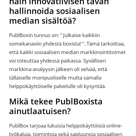
näin innovatiivisen tavan
hallinnoida sosiaalisen
median sisältöä?
PublBoxin tunnus on: ” Julkaise kaikkiin
somekanaviin yhdestä boxista! ”. Tämä tarkoittaa,
että kaikki sosiaalisen median markkinointitoimet
voi toteuttaa yhdessä paikassa. Syvällisen
markkina-analyysin jälkeen oli selvää, että
tällaiselle monipuoliselle mutta samalla
helppokäyttöiselle palvelulle oli kysyntää.
Mikä tekee PublBoxista
ainutlaatuisen?
PublBox tarjoaa lukuisia helppokäyttöisiä online-
työkaluja, toimintoja sekä sapluunoja sosiaalisen