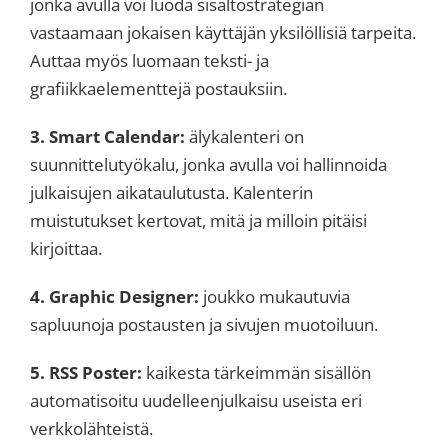
jonka avulla voi luoda sisältöstrategian
vastaamaan jokaisen käyttäjän yksilöllisiä tarpeita.
Auttaa myös luomaan teksti- ja
grafiikkaelementtejä postauksiin.
3. Smart Calendar:
älykalenteri on
suunnittelutyökalu, jonka avulla voi hallinnoida
julkaisujen aikataulutusta. Kalenterin
muistutukset kertovat, mitä ja milloin pitäisi
kirjoittaa.
4. Graphic Designer:
joukko mukautuvia
sapluunoja postausten ja sivujen muotoiluun.
5. RSS Poster:
kaikesta tärkeimmän sisällön
automatisoitu uudelleenjulkaisu useista eri
verkkolähteistä.