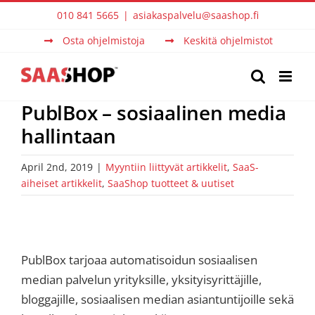
Skip
010 841 5665
|
asiakaspalvelu@saashop.fi
to
Osta ohjelmistoja
Keskitä ohjelmistot
content
PublBox – sosiaalinen media
hallintaan
April 2nd, 2019
|
Myyntiin liittyvät artikkelit
,
SaaS-
aiheiset artikkelit
,
SaaShop tuotteet & uutiset
PublBox tarjoaa automatisoidun sosiaalisen
median palvelun yrityksille, yksityisyrittäjille,
bloggajille, sosiaalisen median asiantuntijoille sekä