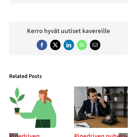
Kerro hyvät uutiset kavereille
Facebook
Twitter
LinkedIn
WhatsApp
Email
Related Posts
Pipedriven
Pipedriven puhelu-