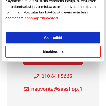
valintaan, hankintaan ja
Käytämme tällä sivustolla evästeitä kävijäkokemuksen
parantamiseksi ja varmistaaksemme sivuston sujuvan
käyttöönottoon
toiminnan. Voit tutustua käytössä oleviin evästeisiin
osoitteesta
saashop.fi/evasteet
Autamme sinua valitsemaan ja
ottamaan käyttöön yrityksellenne
Salli kaikki
sopivimmat ohjelmistot
Muokkaa
SOVI TAPAAMINEN
010 841 5665
neuvonta@saashop.fi