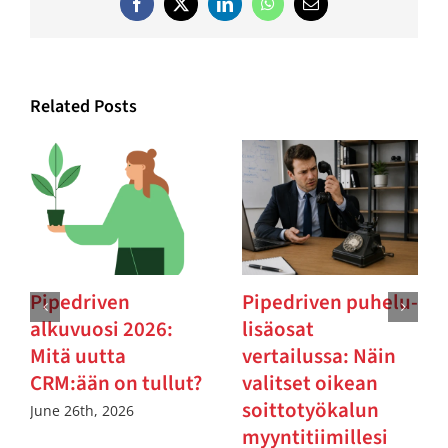
Facebook
Twitter
LinkedIn
WhatsApp
Email
Related Posts
Pipedriven
Pipedriven puhelu-
alkuvuosi 2026:
lisäosat
Mitä uutta
vertailussa: Näin
CRM:ään on tullut?
valitset oikean
soittotyökalun
June 26th, 2026
myyntitiimillesi