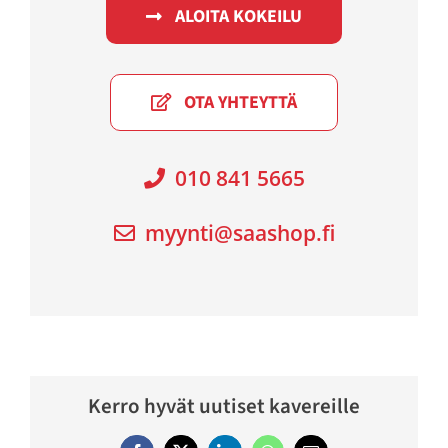
ALOITA KOKEILU
OTA YHTEYTTÄ
010 841 5665
myynti@saashop.fi
Kerro hyvät uutiset kavereille