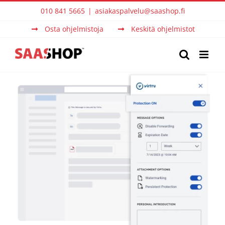
Skip
010 841 5665
|
asiakaspalvelu@saashop.fi
to
Osta ohjelmistoja
Keskitä ohjelmistot
content
View
Larger
Image