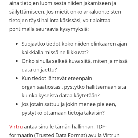
aina tietojen luomisesta niiden jakamiseen ja
säilyttämiseen. Jos mietit onko arkaluonteisten
tietojen täysi hallinta käsissäsi, voit aloittaa
pohtimalla seuraavia kysymyksiä:
Suojaatko tiedot koko niiden elinkaaren ajan
kaikkialla missä ne liikkuvat?
Onko sinulla selkeä kuva siitä, miten ja missä
data on jaettu?
Kun tiedot lähtevät eteenpäin
organisaatiostasi, pystytkö hallitsemaan sitä
kuinka kyseistä dataa käytetään?
Jos jotain sattuu ja jokin menee pieleen,
pystytkö ottamaan tietoja takaisin?
Virtru
antaa sinulle tämän hallinnan. TDF-
formaatin (Trusted Data Format) avulla Virtrun