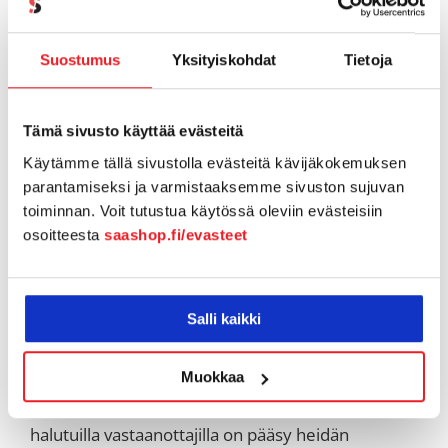
tietojen käyttämiseen. Ei kömpelöitä portaaleja. Ei
uusia käyttäjätunnuksia tai salasanoja. Ei esteitä
Suostumus
Yksityiskohdat
Tietoja
tietojen saamiselle. Voit myös peruuttaa
käyttöoikeuden milloin tahansa asettamalla
Tämä sivusto käyttää evästeitä
viimeisen voimassaolopäivän tai poistamalla
edelleenlähetyksen käytöstä, vaikka tiedot olisi jo
Käytämme tällä sivustolla evästeitä kävijäkokemuksen
parantamiseksi ja varmistaaksemme sivuston sujuvan
jaettu ja avattu. Vesileimaa luottamukselliset
toiminnan. Voit tutustua käytössä oleviin evästeisiin
tiedot estääksesi vastaanottajia vuotamasta
osoitteesta
saashop.fi/evasteet
arkaluonteisia tietoja. Säilytä hallinta aina.
Estä kolmannen osapuolen
Salli kaikki
pääsy tietoihisi
Virtru tarjoaa päästä päähän -salauksen ja
Muokkaa
pääsynhallinnan varmistaakseen, että vain
halutuilla vastaanottajilla on pääsy heidän