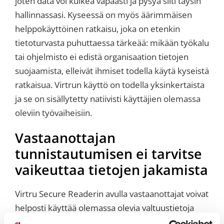
joten data voi kulkea vapaasti ja pysyä silti täysin
hallinnassasi. Kyseessä on myös äärimmäisen
helppokäyttöinen ratkaisu, joka on etenkin
tietoturvasta puhuttaessa tärkeää: mikään työkalu
tai ohjelmisto ei edistä organisaation tietojen
suojaamista, elleivät ihmiset todella käytä kyseistä
ratkaisua. Virtrun käyttö on todella yksinkertaista
ja se on sisällytetty natiivisti käyttäjien olemassa
oleviin työvaiheisiin.
Vastaanottajan
tunnistautumisen ei tarvitse
vaikeuttaa tietojen jakamista
Virtru Secure Readerin avulla vastaanottajat voivat
helposti käyttää olemassa olevia valtuustietoja
henkilöllisyytensä vahvistamiseen ja jaettujen