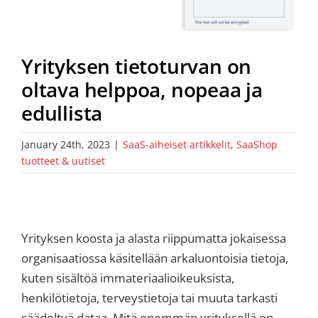
Yrityksen tietoturvan on
oltava helppoa, nopeaa ja
edullista
January 24th, 2023
|
SaaS-aiheiset artikkelit
,
SaaShop
tuotteet & uutiset
Yrityksen koosta ja alasta riippumatta jokaisessa
organisaatiossa käsitellään arkaluontoisia tietoja,
kuten sisältöä immateriaalioikeuksista,
henkilötietoja, terveystietoja tai muuta tarkasti
säädeltyä dataa. Mitä enemmän yrityksellä on