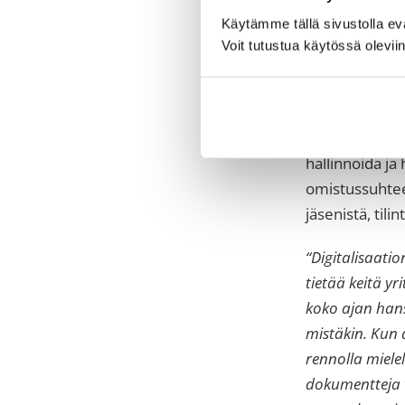
ominaisuudet.
Käytämme tällä sivustolla e
eli sopimusten
Voit tutustua käytössä olevii
voidaan tehdä
Näin yritys s
Lisäksi Contra
hallinnoida ja 
omistussuhteet
jäsenistä, tilin
“Digitalisaati
tietää keitä y
koko ajan hans
mistäkin. Kun a
rennolla miele
dokumentteja v