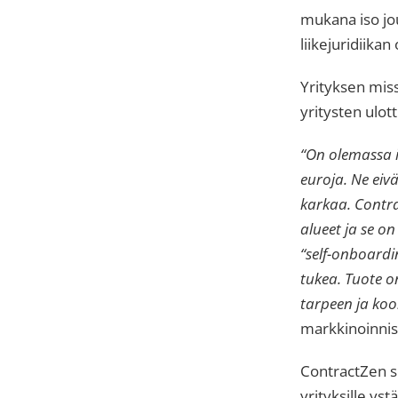
mukana iso jou
liikejuridiikan
Yrityksen miss
yritysten ulott
“On olemassa i
euroja. Ne eivä
karkaa. Contrac
alueet ja se o
“self-onboardi
tukea. Tuote 
tarpeen ja koo
markkinoinnis
ContractZen s
yrityksille ys