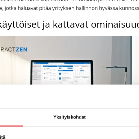
le, jotka haluavat pitää yrityksen hallinnon hyvässä kunnos
äyttöiset ja kattavat ominaisuu
Yksityiskohdat
n
yrityshallinnon portaali tarjoaa helppokäyttöiset ja kattav
itä