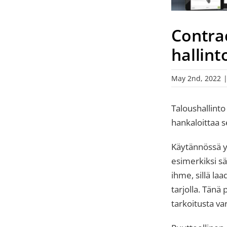
Contra
hallint
May 2nd, 2022
Taloushallinto
hankaloittaa s
Käytännössä yr
esimerkiksi sä
ihme, sillä laa
tarjolla. Tänä
tarkoitusta va