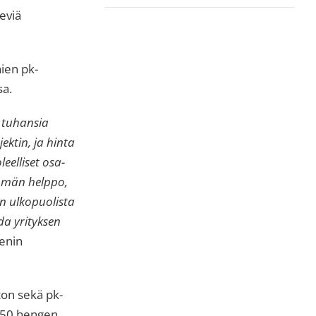
teviä
nien pk-
sa.
ä tuhansia
ektin, ja hinta
leelliset osa-
tömän helppo,
n ulkopuolista
a yrityksen
enin
ton sekä pk-
-250 hengen,