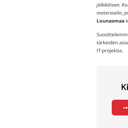
jälkikäteen. K
materiaalin, j
Lounasmaa
k
Suosittelem
tärkeiden asia
IT-projektia.
K