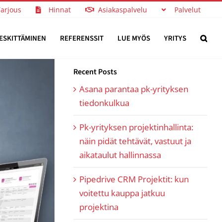
Tarjous
Hinnat
Asiakaspalvelu
Palvelut
ESKITTÄMINEN
REFERENSSIT
LUE MYÖS
YRITYS
Recent Posts
Asana parantaa pk-yrityksen
tiedonkulkua
Pk-yrityksen projektinhallinta:
näin pidät tehtävät, vastuut ja
aikataulut hallinnassa
Pipedrive CRM Projektit: kun
voitettu kauppa jatkuu
projektina