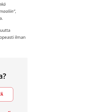
sekä
 maaliin”
,
a.
vuutta
nopeasti ilman
a?
TÄ