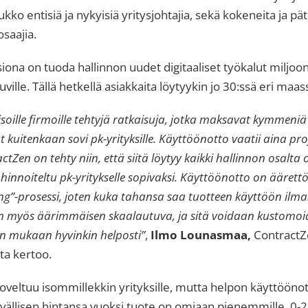
kko entisiä ja nykyisiä yritysjohtajia, sekä kokeneita ja pä
 osaajia.
iona on tuoda hallinnon uudet digitaaliset työkalut miljoo
uville. Tällä hetkellä asiakkaita löytyykin jo 30:ssä eri maas
soille firmoille tehtyjä ratkaisuja, jotka maksavat kymmeni
t kuitenkaan sovi pk-yrityksille. Käyttöönotto vaatii aina proj
tZen on tehty niin, että siitä löytyy kaikki hallinnon osalta o
n hinnoiteltu pk-yritykselle sopivaksi. Käyttöönotto on ääret
ng”-prosessi, joten kuka tahansa saa tuotteen käyttöön ilma
on myös äärimmäisen skaalautuva, ja sitä voidaan kustomoid
n mukaan hyvinkin helposti”
,
Ilmo Lounasmaa,
ContractZ
ta kertoo.
oveltuu isommillekkin yrityksille, mutta helpon käyttööno
tävällisen hintansa vuoksi tuote on omiaan pienemmille, 0