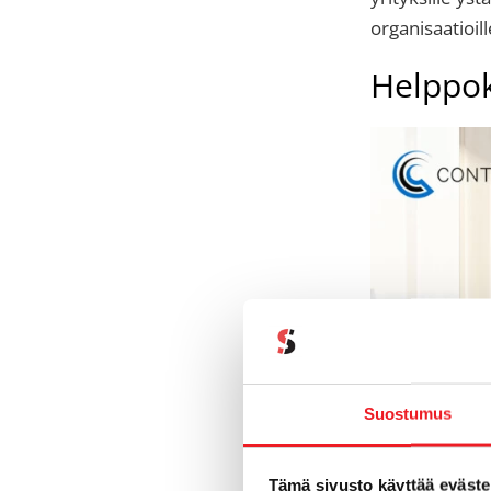
organisaatioil
Helppok
Suostumus
ContractZen
i
Tämä sivusto käyttää eväste