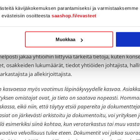
 Tuoteperheessä on mukana hallitusportaali sekä sopimust
västeitä kävijäkokemuksen parantamiseksi ja varmistaaksemme 
 arkistointi ja tehokkaat hakutyökalut. Muutamalla napin p
n evästeisiin osoitteesta
saashop.fi/evasteet
 hakuraportteja sopimustyypin, maan tai esimerkiksi aih
aa käyttöönsä eri avainsanojen mukaan kaikki sopimukset 
Muokkaa
ctZenissä on kätevä yhtiörekisteri, jonka avulla isompi orga
helposti jakaa yhtiöihin liittyviä tärkeitä tietoja, kuten ko
, osakkeiden lukumäärät, tiedot yhtiöiden johtajista, hall
tarkastajista ja allekirjoittajista.
on kasvaessa myös vaatimus läpinäkyvyydelle kasvaa. Asiakk
rityksen omistajat ovat, ja tieto on saatava nopeasti. Homm
kassa, eikä niin, että täytyy etsiä papereita ja dokumentteja
siat on järkevästi arkistoitu ja dokumentoitu, voi yrityksen 
llä esimerkiksi siinä kohtaa, kun verotarkastus tai muu vast
aativa velvollisuus tulee eteen. Dokumentit voi jakaa suora