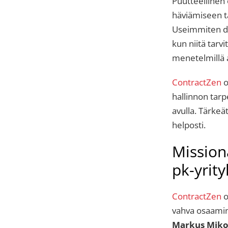
Puutteellinen 
häviämiseen ta
Useimmiten dok
kun niitä tarv
menetelmillä a
ContractZen
o
hallinnon tarp
avulla. Tärkeät
helposti.
Missiona
pk-yrit
ContractZen
o
vahva osaamine
Markus Miko