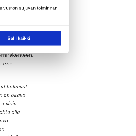
en hallinta,
sivuston sujuvan toiminnan.
ainalluksella
een mukaan.
sekunneissa.
Salli kaikki
nisaatio voi
nsernirakenteen,
ituksen
aat haluavat
an on oltava
 milloin
johto olla
aava
an