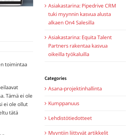
Asiakastarina: Pipedrive CRM
tuki myynnin kasvua alusta
alkaen On4 Salesilla
Asiakastarina: Equita Talent
Partners rakentaa kasvua
oikeilla työkaluilla
en toimintaa
Categories
eilaavat
Asana-projektinhallinta
sa. Tämä ei ole
Kumppanuus
 ei ole ollut
eltu tätä
Lehdistötiedotteet
Myyntiin liittyvät artikkelit