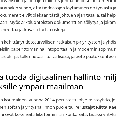
organisointi ja tietojen talletus johtaa helposti dokumentt
i ainakin siihen, että tiedostojen löytäminen on työlästä ja
umentit eivät olekaan tästä johtuen ajan tasalla, tai helpo
itaan. Myös arkaluontoisten dokumenttien säilytys ja jakam
iheuttaa jatkuvasti turhia riskejä.
n kehittänyt tietoturvallisen ratkaisun pk-yritysten ja yhdi
eisiin paperittoman hallintoportaalin ja modernin sopimus
 asiakirjat tallennetaan turvallisesti, ja tieto päätöksenteo
 tuoda digitaalinen hallinto mil
yksille ympäri maailman
n kotimainen, vuonna 2014 perustettu ohjelmistoyhtiö, jol
n softan ja yrityshallinnon puolelta. Perustajat
Riitta R
la
ovat kokeneita liiketoiminnan konkareita. Lisäksi yrityk