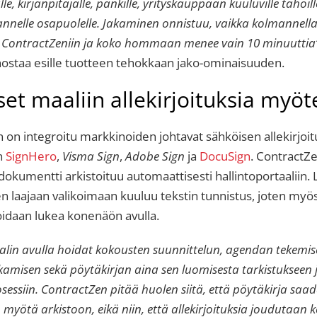
le, kirjanpitäjälle, pankille, yrityskauppaan kuuluville tahoille
nelle osapuolelle. Jakaminen onnistuu, vaikka kolmannella 
ia ContractZeniin ja koko hommaan menee vain 10 minuuttia
ostaa esille tuotteen tehokkaan jako-ominaisuuden.
et maaliin allekirjoituksia myöt
 on integroitu markkinoiden johtavat sähköisen allekirjoi
en
SignHero
,
Visma Sign
,
Adobe Sign
ja
DocuSign
. ContractZe
u dokumentti arkistoituu automaattisesti hallintoportaaliin. 
n laajaan valikoimaan kuuluu tekstin tunnistus, joten myö
idaan lukea konenäön avulla.
alin avulla hoidat kokousten suunnittelun, agendan tekemis
kamisen sekä pöytäkirjan aina sen luomisesta tarkistukseen 
rosessiin. ContractZen pitää huolen siitä, että pöytäkirja s
 myötä arkistoon, eikä niin, että allekirjoituksia joudutaa