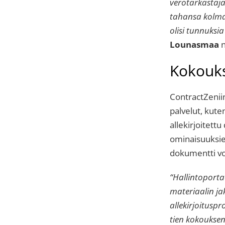
verotarkastajal
tahansa kolman
olisi tunnuks
Lounasmaa
n
Kokouks
ContractZeniin
palvelut, kut
allekirjoitett
ominaisuuksie
dokumentti vo
“Hallintoporta
materiaalin ja
allekirjoitusp
tien kokouksen