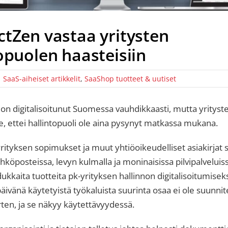
ctZen vastaa yritysten
opuolen haasteisiin
|
SaaS-aiheiset artikkelit
,
SaaShop tuotteet & uutiset
 on digitalisoitunut Suomessa vauhdikkaasti, mutta yrityst
e, ettei hallintopuoli ole aina pysynyt matkassa mukana.
ityksen sopimukset ja muut yhtiöoikeudelliset asiakirjat s
hköposteissa, levyn kulmalla ja moninaisissa pilvipalveluis
dukkaita tuotteita pk-yrityksen hallinnon digitalisoitumiseksi
 päivänä käytetyistä työkaluista suurinta osaa ei ole suunnit
rten, ja se näkyy käytettävyydessä.