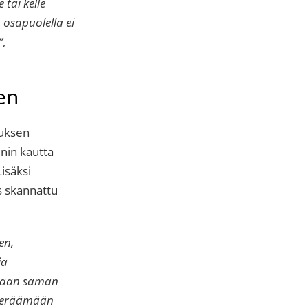
 tai kelle
osapuolella ei
”
,
en
tuksen
nin kautta
Lisäksi
s skannattu
en,
ja
aadaan saman
n keräämään