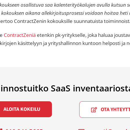
okoukseen osallistuva saa kalenterityökalujen avulla kutsun 
a kokouksen aikana allekirjoitusprosessi voidaan hoitaa heti
ertoo ContractZenin kokouksille suunnatuista toiminnoist
me
ContractZeniä
etenkin pk-yritykselle, joka haluaa jousta
kirjojen käsittelyyn ja yrityshallinnon kuntoon helposti ja 
iinnostuitko SaaS inventaariost
ALOITA KOKEILU
OTA YHTEYT