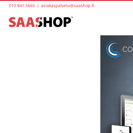
Skip
010 841 5665
|
asiakaspalvelu@saashop.fi
to
content
View
Larger
Image