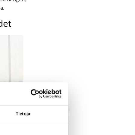
sa.
det
Tietoja
at