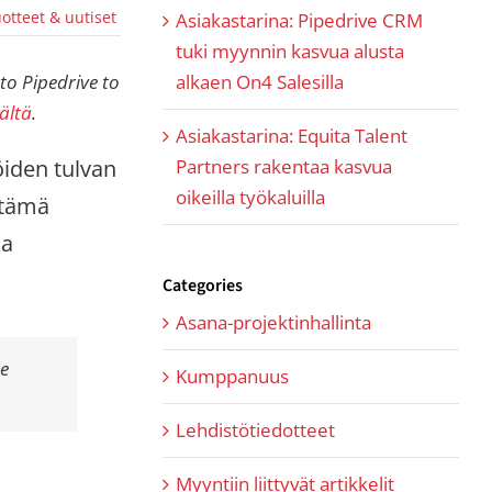
otteet & uutiset
Asiakastarina: Pipedrive CRM
tuki myynnin kasvua alusta
alkaen On4 Salesilla
to Pipedrive to
ältä
.
Asiakastarina: Equita Talent
Partners rakentaa kasvua
iden tulvan
oikeilla työkaluilla
 tämä
ka
Categories
Asana-projektinhallinta
he
Kumppanuus
Lehdistötiedotteet
Myyntiin liittyvät artikkelit