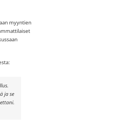
maan myyntien
 ammattilaiset
skussaan
esta:
llus.
ä ja se
ettani.