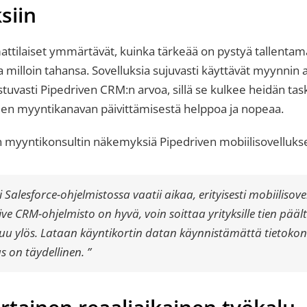
siin
tilaiset ymmärtävät, kuinka tärkeää on pystyä tallenta
ja milloin tahansa. Sovelluksia sujuvasti käyttävät myynnin
stuvasti Pipedriven CRM:n arvoa, sillä se kulkee heidän ta
hden myyntikanavan päivittämisestä helppoa ja nopeaa.
n myyntikonsultin näkemyksiä Pipedriven mobiilisovelluks
i Salesforce-ohjelmistossa vaatii aikaa, erityisesti mobiilisove
ve CRM-ohjelmisto on hyvä, voin soittaa yrityksille tien päält
tuu ylös. Lataan käyntikortin datan käynnistämättä tietokon
s on täydellinen. ”