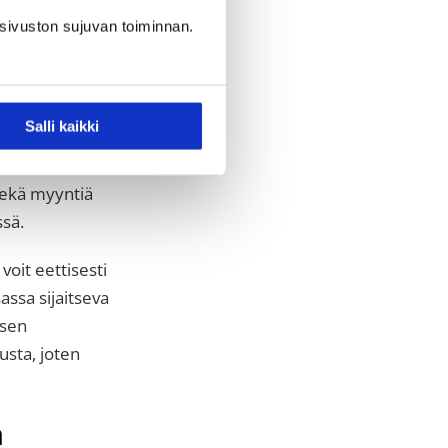
itä,
sivuston sujuvan toiminnan.
kainen
Salli kaikki
e aikoina ole
sekä myyntiä
sä.
voit eettisesti
assa sijaitseva
ksen
usta, joten
n