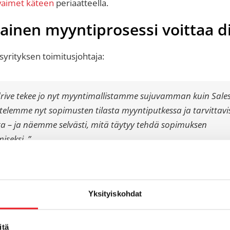
vaimet käteen
periaatteella.
ainen myyntiprosessi voittaa di
yrityksen toimitusjohtaja:
rive tekee jo nyt myyntimallistamme sujuvamman kuin Sales
telemme nyt sopimusten tilasta myyntiputkessa ja tarvittavi
ta – ja näemme selvästi, mitä täytyy tehdä sopimuksen
iseksi. ”
ole vai CRM-ohjelmisto, vaan menee pidemmälle tuomalla l
eri osa-alueille:
Yksityiskohdat
itä