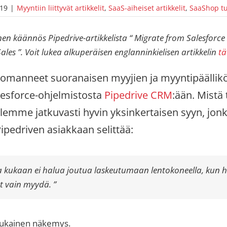
019
|
Myyntiin liittyvät artikkelit
,
SaaS-aiheiset artikkelit
,
SaaShop tu
 käännös Pipedrive-artikkelista “ Migrate from Salesforce 
ales ”. Voit lukea alkuperäisen englanninkielisen artikkelin
tä
manneet suoranaisen myyjien ja myyntipäällikö
alesforce-ohjelmistosta
Pipedrive CRM
:ään. Mistä
lemme jatkuvasti hyvin yksinkertaisen syyn, jon
edriven asiakkaan selittää:
a kukaan ei halua joutua laskeutumaan lentokoneella, kun 
at vain myydä. ”
sukainen näkemys.