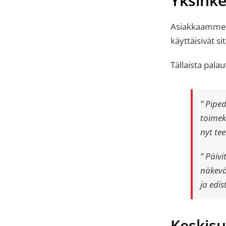
Yksinke
Asiakkaamme ha
käyttäisivät si
Tällaista pal
” Pipe
toimek
nyt te
” Päiv
näkevä
ja edi
Keskis