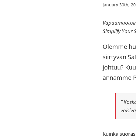
January 30th, 2
Vapaamuotoinen
Simplify Your S
Olemme huo
siirtyvän S
johtuu? Kuu
annamme Pip
” Kosk
voisiv
Kuinka suora