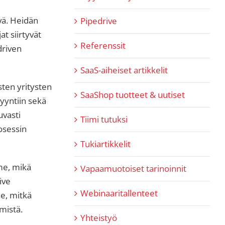
vä. Heidän
Pipedrive
at siirtyvät
Referenssit
driven
SaaS-aiheiset artikkelit
ten yritysten
SaaShop tuotteet & uutiset
yyntiin sekä
uvasti
Tiimi tutuksi
osessin
Tukiartikkelit
mme, mikä
Vapaamuotoiset tarinoinnit
ive
Webinaaritallenteet
me, mitkä
mistä.
Yhteistyö