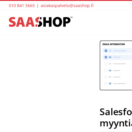
Skip
010 841 5665
|
asiakaspalvelu@saashop.fi
to
content
View
Larger
Image
Salesfo
myyntiä