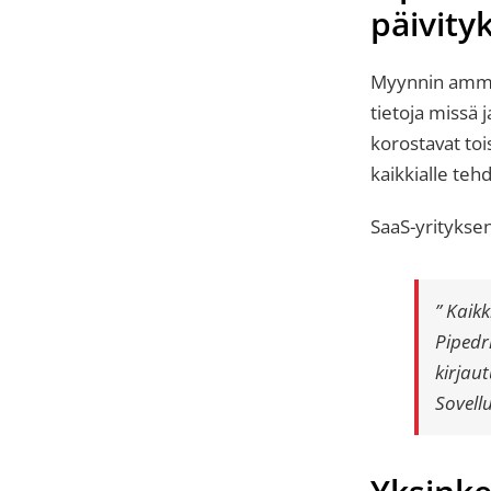
päivityk
Myynnin ammat
tietoja missä 
korostavat toi
kaikkialle te
SaaS-yritykse
” Kaikk
Pipedri
kirjau
Sovellu