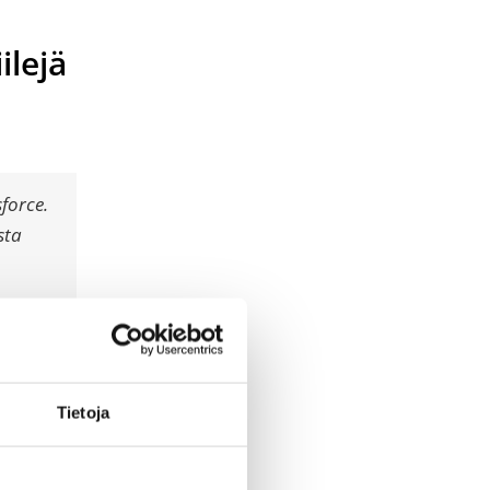
ilejä
force.
sta
isäarvoa
Tietoja