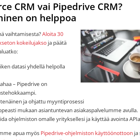
rce CRM vai Pipedrive CRM?
minen on helppoa
inä vaihtamisesta?
Aloita 30
ukseton kokeilujakso
ja päätä
aluatko:
aiken datasi yhdellä helpolla
rahaa – Pipedrive on
ustehokkaampi.
tenäinen ja ohjattu myyntiprosessi
opeasti mukaan asiantuntevan asiakaspalvelumme avulla.
a ohjelmiston omalle yrityksellesi ja käyttää avointa APIa
amme apua myös
Pipedrive-ohjelmiston käyttöönottoon
ja