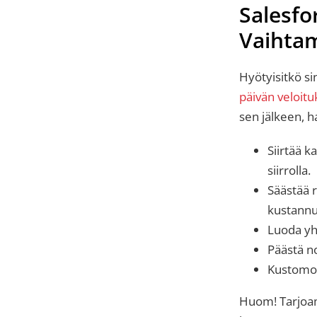
Salesfo
Vaihta
Hyötyisitkö s
päivän veloit
sen jälkeen, h
Siirtää k
siirrolla.
Säästää 
kustann
Luoda yh
Päästä n
Kustomoid
Huom! Tarjo