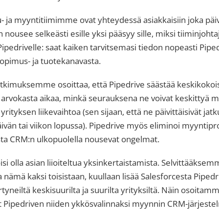
- ja myyntitiimimme ovat yhteydessä asiakkaisiin joka päi
nousee selkeästi esille yksi pääsyy sille, miksi tiiminjohtaj
Pipedrivelle: saat kaiken tarvitsemasi tiedon nopeasti Pipe
sopimus- ja tuotekanavasta.
utkimuksemme osoittaa, että Pipedrive säästää keskikokois
 arvokasta aikaa, minkä seurauksena ne voivat keskittyä m
ityksen liikevaihtoa (sen sijaan, että ne päivittäisivät jatk
ivän tai viikon lopussa). Pipedrive myös eliminoi myyntipr
sta CRM:n ulkopuolella nousevat ongelmat.
isi olla asian liioiteltua yksinkertaistamista. Selvittääkse
a nämä kaksi toisistaan, kuullaan lisää Salesforcesta Pipedr
rtyneiltä keskisuurilta ja suurilta yrityksiltä. Näin osoitam
at Pipedriven niiden ykkösvalinnaksi myynnin CRM-järjestel