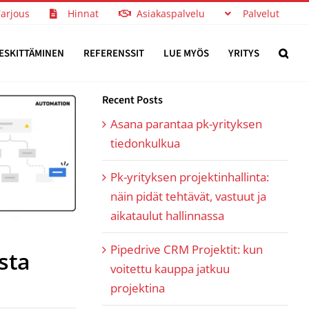
Tarjous
Hinnat
Asiakaspalvelu
Palvelut
ESKITTÄMINEN
REFERENSSIT
LUE MYÖS
YRITYS
Recent Posts
Asana parantaa pk-yrityksen
tiedonkulkua
Pk-yrityksen projektinhallinta:
näin pidät tehtävät, vastuut ja
aikataulut hallinnassa
Pipedrive CRM Projektit: kun
sta
voitettu kauppa jatkuu
projektina