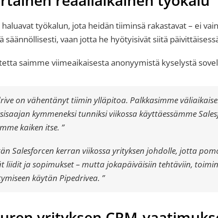
rtainen reaaliaikainen työkalu
luavat työkalun, jota heidän tiiminsä rakastavat – ei vain 
tä säännöllisesti, vaan jotta he hyötyisivät siitä päivittäises
autetta saimme viimeaikaisesta anonyymistä kyselystä sovel
drive on vähentänyt tiimin ylläpitoa. Palkkasimme väliaikais
sisaajan kymmeneksi tunniksi viikossa käyttäessämme Sales
emme kaiken itse. ”
itän Salesforcen kerran viikossa yrityksen johdolle, jotta pom
t liidit ja sopimukset – mutta jokapäiväisiin tehtäviin, toim
stymiseen käytän Pipedrivea. ”
uuren yrityksen CRM-vaatimuks