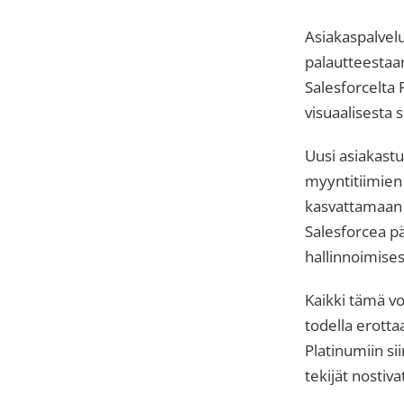
Asiakaspalvelu
palautteestaan 
Salesforcelta 
visuaalisesta 
Uusi asiakast
myyntitiimien
kasvattamaan yr
Salesforcea pä
hallinnoimise
Kaikki tämä vo
todella erotta
Platinumiin sii
tekijät nostiv