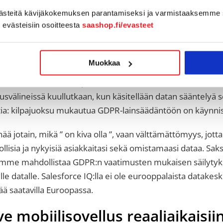
imme ennen Asanaa projektinhallintaan, mutta luovuimme si
västeitä kävijäkokemuksen parantamiseksi ja varmistaaksemme 
Pipedrivea voi käyttää myös projektien hallinnoimiseen. ”
n evästeisiin osoitteesta
saashop.fi/evasteet
ive on GDPR lainsäädännön mu
Muokkaa
at liiketoimintaa Euroopan Unionista käsin, et varmasti viim
svälineissä kuullutkaan, kun käsitellään datan sääntelyä 
tia: kilpajuoksu mukautua GDPR-lainsäädäntöön on käynnis
ä jotain, mikä ” on kiva olla ”, vaan välttämättömyys, jotta 
llisia ja nykyisiä asiakkaitasi sekä omistamaasi dataa. Saks
mme mahdollistaa GDPR:n vaatimusten mukaisen säilyty
le datalle. Salesforce IQ:lla ei ole eurooppalaista datakesk
ä saatavilla Euroopassa.
e mobiilisovellus reaaliaikaisii