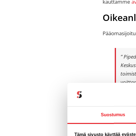
kauttamme
a
Oikeanl
Pääomasijoitus
”
Piped
Keskus
toimis
voittam
Pipedrive ei 
liiketoiminnan 
Suostumus
Tämä sivusto käyttää eväste