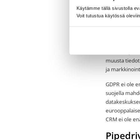
” Käyt
Käytämme tällä sivustolla e
koska 
Voit tutustua käytössä olevii
Pipedr
Mikäli harjoit
muusta tiedotu
ja markkinoin
GDPR ei ole enä
suojella mahdo
datakeskukse
eurooppalaisel
CRM ei ole enä
Pipedriv