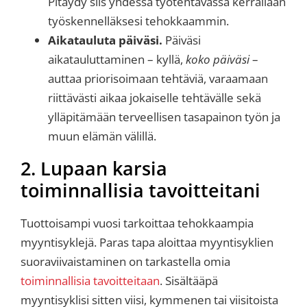
Pitäydy siis yhdessä työtehtävässä kerrallaan
työskennelläksesi tehokkaammin.
Aikatauluta päiväsi.
Päiväsi
aikatauluttaminen – kyllä,
koko päiväsi
–
auttaa priorisoimaan tehtäviä, varaamaan
riittävästi aikaa jokaiselle tehtävälle sekä
ylläpitämään terveellisen tasapainon työn ja
muun elämän välillä.
2. Lupaan karsia
toiminnallisia tavoitteitani
Tuottoisampi vuosi tarkoittaa tehokkaampia
myyntisyklejä. Paras tapa aloittaa myyntisyklien
suoraviivaistaminen on tarkastella omia
toiminnallisia tavoitteitaan
. Sisältääpä
myyntisyklisi sitten viisi, kymmenen tai viisitoista