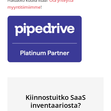
Haluatko kuulla lisää?
Ota yhteyttä
myyntitiimiimme
!
Kiinnostuitko SaaS
inventaariosta?