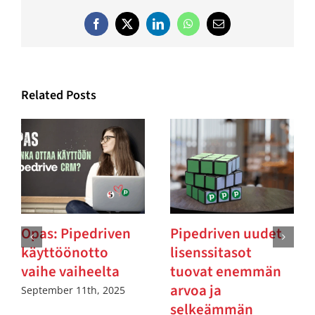
Facebook
Twitter
LinkedIn
WhatsApp
Email
Related Posts
Opas: Pipedriven
Pipedriven uudet
käyttöönotto
lisenssitasot
vaihe vaiheelta
tuovat enemmän
arvoa ja
September 11th, 2025
selkeämmän