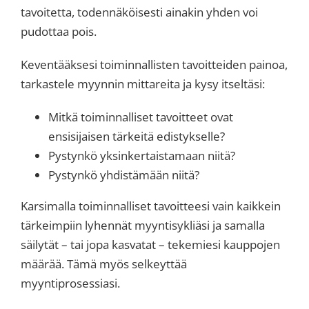
tavoitetta, todennäköisesti ainakin yhden voi
pudottaa pois.
Keventääksesi toiminnallisten tavoitteiden painoa,
tarkastele myynnin mittareita ja kysy itseltäsi:
Mitkä toiminnalliset tavoitteet ovat
ensisijaisen tärkeitä edistykselle?
Pystynkö yksinkertaistamaan niitä?
Pystynkö yhdistämään niitä?
Karsimalla toiminnalliset tavoitteesi vain kaikkein
tärkeimpiin lyhennät myyntisykliäsi ja samalla
säilytät – tai jopa kasvatat – tekemiesi kauppojen
määrää. Tämä myös selkeyttää
myyntiprosessiasi.