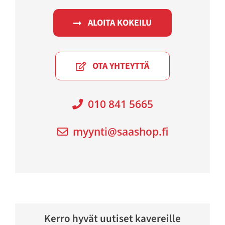
ALOITA KOKEILU
OTA YHTEYTTÄ
010 841 5665
myynti@saashop.fi
Kerro hyvät uutiset kavereille