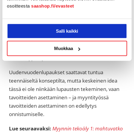
ruudun jakaminen
osoitteesta
saashop.fi/evasteet
online-moduulit
digitaalisten dokumenttien luominen,
jakaminen ja allekirjoittaminen
Salli kaikki
Ota asiaksesi ottaa käyttöösi myös alasi suosima
Muokkaa
teknologia, ei vain asiakkaidesi – teknologian
osuus myyntityössä vain kasvaa tulevaisuudessa.
Uudenvuodenlupaukset saattavat tuntua
teennäiseltä konseptilta, mutta keskeinen idea
tässä ei ole niinkään lupausten tekeminen, vaan
tavoitteiden asettaminen – ja myyntityössä
tavoitteiden asettaminen on edellytys
onnistumiselle.
Lue seuraavaksi:
Myynnin tekoäly 1: mahtuvatko