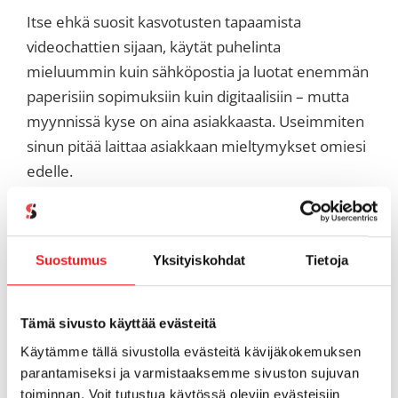
Itse ehkä suosit kasvotusten tapaamista
videochattien sijaan, käytät puhelinta
mieluummin kuin sähköpostia ja luotat enemmän
paperisiin sopimuksiin kuin digitaalisiin – mutta
myynnissä kyse on aina asiakkaasta. Useimmiten
sinun pitää laittaa asiakkaan mieltymykset omiesi
edelle.
Kommunikaatioteknologian kehittyessä on
perusteltua olettaa, että yhä useampi
Suostumus
Yksityiskohdat
Tietoja
asiakkaistasi haluaa hyödyntää sitä. Tämän vuoksi
on välttämätöntä, että myynnin ammattilaiset
tuntevat tarvittavat työkalut, applikaatiot ja
Tämä sivusto käyttää evästeitä
menetelmät, joita asiakkaat käyttävät, kuten
Käytämme tällä sivustolla evästeitä kävijäkokemuksen
esimerkiksi:
parantamiseksi ja varmistaaksemme sivuston sujuvan
toiminnan. Voit tutustua käytössä oleviin evästeisiin