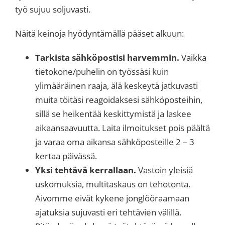
työ sujuu soljuvasti.
Näitä keinoja hyödyntämällä pääset alkuun:
Tarkista sähköpostisi harvemmin.
Vaikka
tietokone/puhelin on työssäsi kuin
ylimääräinen raaja, älä keskeytä jatkuvasti
muita töitäsi reagoidaksesi sähköposteihin,
sillä se heikentää keskittymistä ja laskee
aikaansaavuutta. Laita ilmoitukset pois päältä
ja varaa oma aikansa sähköposteille 2 – 3
kertaa päivässä.
Yksi tehtävä kerrallaan.
Vastoin yleisiä
uskomuksia, multitaskaus on tehotonta.
Aivomme eivät kykene jonglööraamaan
ajatuksia sujuvasti eri tehtävien välillä.